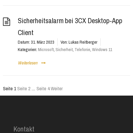
Sicherheitsalarm bei 3CX Desktop-App
Client
Datum:
31. März 2023
Von:
Lukas Reitberger
Kategorien:
Microsoft
,
Sicherheit
,
Telefonie
,
Windows 11
Weiterlesen
Seite
1
Seite
2
…
Seite
4
Weiter
Seitennummerierung
der
Beiträge
Kontakt