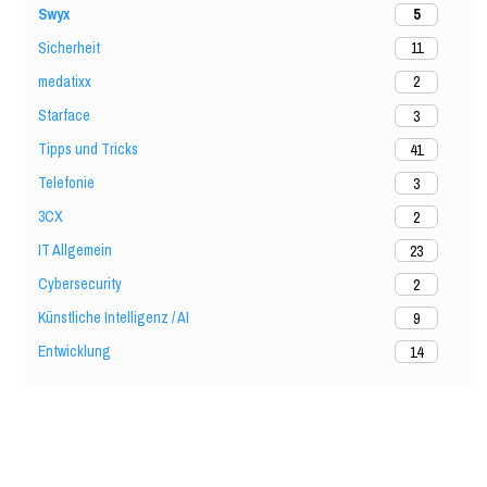
Swyx
5
Sicherheit
11
medatixx
2
Starface
3
Tipps und Tricks
41
Telefonie
3
3CX
2
IT Allgemein
23
Cybersecurity
2
Künstliche Intelligenz / AI
9
Entwicklung
14