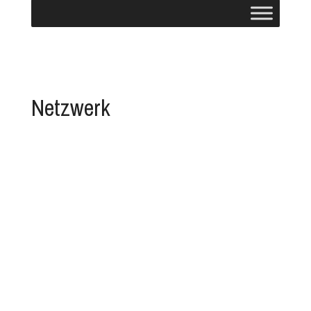
Netzwerk
Mit dem Net SNMP Tester für Windows oder Linux
erhältst du ein kostenfreies Programm, um SNMP
Traps zu testen. Hinweise zur Installation: Das ZIP
Archiv entpacken, entpacktes Verzeichnis öffnen in