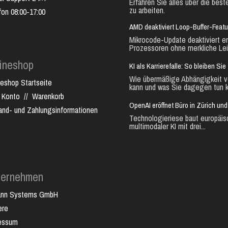
Erfahren Sie alles über die best
zu arbeiten.
fon 08:00-17:00
AMD deaktiviert Loop-Buffer-Feat
Mikrocode-Update deaktiviert e
Prozessoren ohne merkliche Lei
ineshop
KI als Karrierefalle: So bleiben S
Wie übermäßige Abhängigkeit vo
neshop Startseite
kann und was Sie dagegen tun k
 Konto
//
Warenkorb
OpenAI eröffnet Büro in Zürich un
and- und Zahlungsinformationen
Technologieriese baut europäis
multimodaler KI mit drei...
ternehmen
ann Systems GmbH
ere
essum