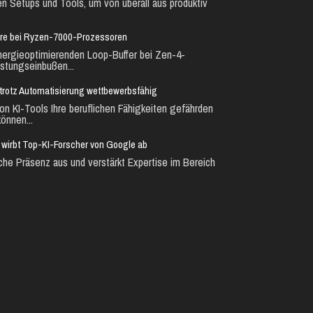
en Setups und Tools, um von überall aus produktiv
ure bei Ryzen-7000-Prozessoren
nergieoptimierenden Loop-Buffer bei Zen-4-
stungseinbußen...
ie trotz Automatisierung wettbewerbsfähig
n KI-Tools Ihre beruflichen Fähigkeiten gefährden
önnen...
d wirbt Top-KI-Forscher von Google ab
che Präsenz aus und verstärkt Expertise im Bereich