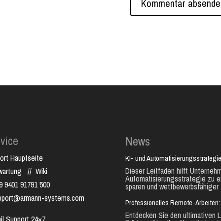
vice
News
ort Hauptseite
KI- und Automatisierungsstrategie
Dieser Leitfaden hilft Unternehm
nwartung
//
Wiki
Automatisierungsstrategie zu e
9 9401 91791 500
sparen und wettbewerbsfähiger 
pport@armann-systems.com
Professionelles Remote-Arbeiten: 
Entdecken Sie den ultimativen L
il Support 24×7