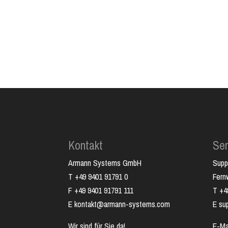
Kontakt
Ser
Armann Systems GmbH
Supp
T +49 9401 91791 0
Fer
F +49 9401 91791 111
T +4
E kontakt@armann-systems.com
E su
Wir sind für Sie da!
E-Ma