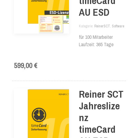
timeCard
AU ESD
Kategorie
ReinerSCT
,
Software
für 100 Mitarbeiter
Laufzeit: 365 Tage
599,00 €
Reiner SCT
Jahreslize
nz
timeCard