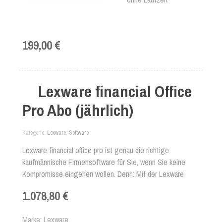
199,00 €
Lexware financial Office
Pro Abo (jährlich)
Kategorie
Lexware
,
Software
Lexware financial office pro ist genau die richtige
kaufmännische Firmensoftware für Sie, wenn Sie keine
Kompromisse eingehen wollen. Denn: Mit der Lexware
Firmensoftware in der Pro-Version erledigen Sie Ihre
1.078,80 €
Finanzbuchhaltung von A bis Z professionell. Erfassen Sie
Ihr komplettes Rechnungs-, Auftrags- und Bestellwesen,
Marke
Lexware
oder rechnen Sie Ihre Löhne und Gehälter sachgerecht ab.