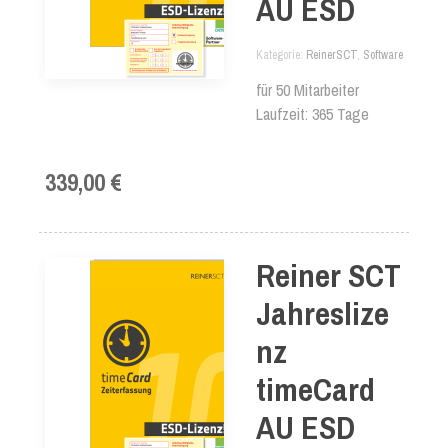
AU ESD
Kategorie
ReinerSCT
,
Software
für 50 Mitarbeiter
Laufzeit: 365 Tage
339,00 €
Reiner SCT
Jahreslize
nz
timeCard
AU ESD