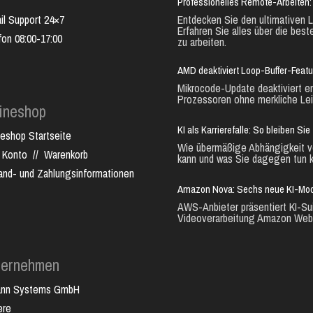
Professionelles Remote-Arbeiten: 
il Support 24×7
Entdecken Sie den ultimativen L
Erfahren Sie alles über die best
fon 08:00-17:00
zu arbeiten.
AMD deaktiviert Loop-Buffer-Feat
Mikrocode-Update deaktiviert e
Prozessoren ohne merkliche Lei
ineshop
KI als Karrierefalle: So bleiben S
neshop Startseite
Wie übermäßige Abhängigkeit vo
 Konto
//
Warenkorb
kann und was Sie dagegen tun k
and- und Zahlungsinformationen
Amazon Nova: Sechs neue KI-Mode
AWS-Anbieter präsentiert KI-Sui
Videoverarbeitung Amazon Web.
ternehmen
ann Systems GmbH
ere