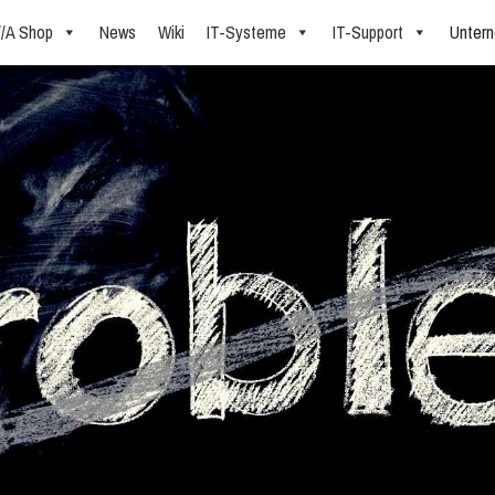
//A Shop
News
Wiki
IT-Systeme
IT-Support
Unter