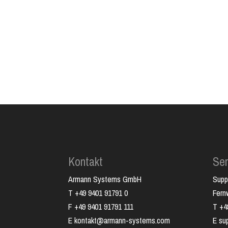
Kontakt
Ser
Armann Systems GmbH
Supp
T +49 9401 91791 0
Fer
F +49 9401 91791 111
T +4
E kontakt@armann-systems.com
E su