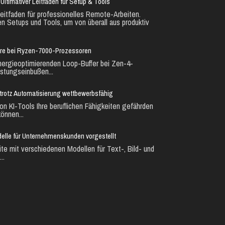
Ultimativer Leitfaden für Setup & Tools
eitfaden für professionelles Remote-Arbeiten.
en Setups und Tools, um von überall aus produktiv
ure bei Ryzen-7000-Prozessoren
nergieoptimierenden Loop-Buffer bei Zen-4-
stungseinbußen...
ie trotz Automatisierung wettbewerbsfähig
n KI-Tools Ihre beruflichen Fähigkeiten gefährden
önnen...
lle für Unternehmenskunden vorgestellt
te mit verschiedenen Modellen für Text-, Bild- und
..