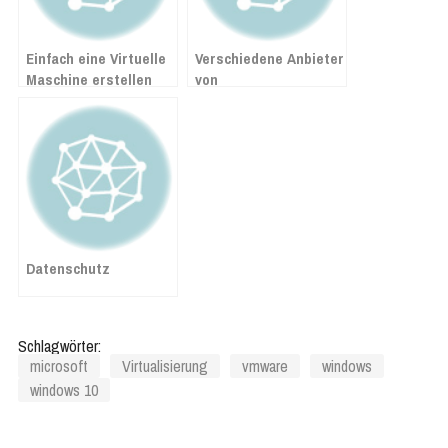
Einfach eine Virtuelle
Verschiedene Anbieter
Maschine erstellen
von
auf V-Sphere
Virtualisierungssoftware
und die Vor- und
Nachteile
Datenschutz
Schlagwörter:
microsoft
Virtualisierung
vmware
windows
windows 10