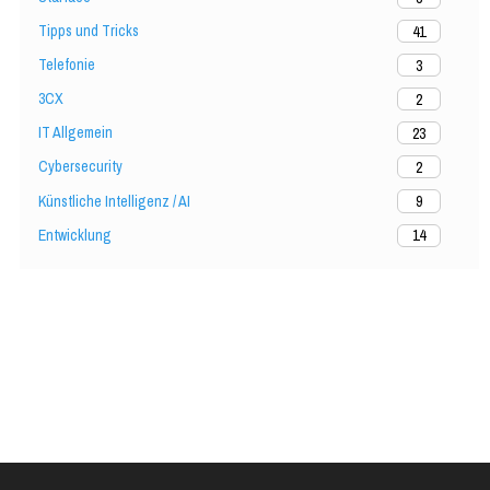
Tipps und Tricks
41
Telefonie
3
3CX
2
IT Allgemein
23
Cybersecurity
2
Künstliche Intelligenz / AI
9
Entwicklung
14