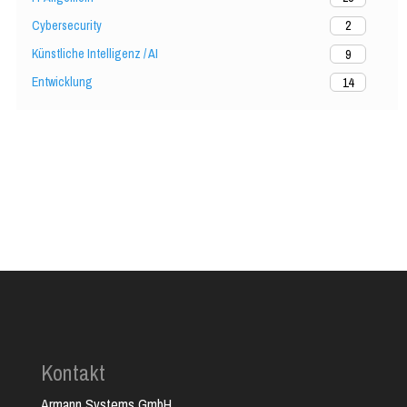
Cybersecurity
2
Künstliche Intelligenz / AI
9
Entwicklung
14
Kontakt
Armann Systems GmbH