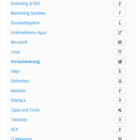
Einleitung & FAQ
2
Monitoring Systeme
7
Drucker/Kopierer
1
Unternehmens-Apps
17
Microsoft
50
Linux
77
Virtualisierung
12
Swyx
5
Sicherheit
11
medatixx
2
Starface
3
Tipps und Tricks
41
Telefonie
3
3CX
2
IT Allgemein
23