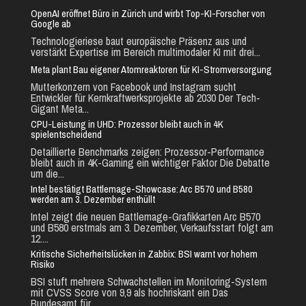
OpenAI eröffnet Büro in Zürich und wirbt Top-KI-Forscher von
Google ab
Technologieriese baut europäische Präsenz aus und
verstärkt Expertise im Bereich multimodaler KI mit drei...
Meta plant Bau eigener Atomreaktoren für KI-Stromversorgung
Mutterkonzern von Facebook und Instagram sucht
Entwickler für Kernkraftwerksprojekte ab 2030 Der Tech-
Gigant Meta...
CPU-Leistung in UHD: Prozessor bleibt auch in 4K
spielentscheidend
Detaillierte Benchmarks zeigen: Prozessor-Performance
bleibt auch in 4K-Gaming ein wichtiger Faktor Die Debatte
um die...
Intel bestätigt Battlemage-Showcase: Arc B570 und B580
werden am 3. Dezember enthüllt
Intel zeigt die neuen Battlemage-Grafikkarten Arc B570
und B580 erstmals am 3. Dezember, Verkaufsstart folgt am
12....
Kritische Sicherheitslücken in Zabbix: BSI warnt vor hohem
Risiko
BSI stuft mehrere Schwachstellen im Monitoring-System
mit CVSS Score von 9,9 als hochriskant ein Das
Bundesamt für...