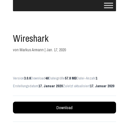
Wireshark
von
Markus Armann
|
Jan. 17, 2020
Version
3.0.6
Download
40
Dateigröße
57.8 MB
Datei-Anzahl
1
Erstellungsdatum
17. Januar 2020
Zuletzt aktualisiert
17. Januar 2020
Download