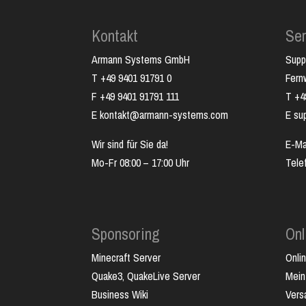
Kontakt
Ser
Armann Systems GmbH
Supp
T +49 9401 91791 0
Fer
F +49 9401 91791 111
T +4
E kontakt@armann-systems.com
E su
Wir sind für Sie da!
E-Ma
Mo-Fr 08:00 – 17:00 Uhr
Tele
Sponsoring
Onl
Minecraft Server
Onli
Quake3, QuakeLive Server
Mein
Business Wiki
Vers