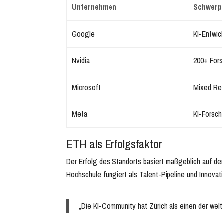
Unternehmen
Schwerpu
Google
KI-Entwic
Nvidia
200+ Fors
Microsoft
Mixed Rea
Meta
KI-Forsc
ETH als Erfolgsfaktor
Der Erfolg des Standorts basiert maßgeblich auf d
Hochschule fungiert als Talent-Pipeline und Innovati
„Die KI-Community hat Zürich als einen der welt