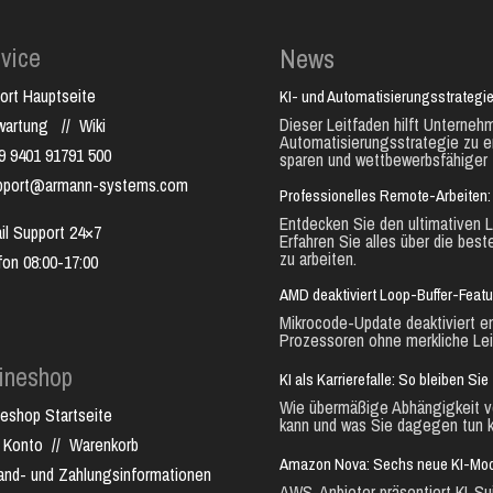
vice
News
ort Hauptseite
KI- und Automatisierungsstrategie
Dieser Leitfaden hilft Unternehm
nwartung
//
Wiki
Automatisierungsstrategie zu e
9 9401 91791 500
sparen und wettbewerbsfähiger 
pport@armann-systems.com
Professionelles Remote-Arbeiten: 
Entdecken Sie den ultimativen L
il Support 24×7
Erfahren Sie alles über die best
zu arbeiten.
fon 08:00-17:00
AMD deaktiviert Loop-Buffer-Feat
Mikrocode-Update deaktiviert e
Prozessoren ohne merkliche Lei
ineshop
KI als Karrierefalle: So bleiben S
Wie übermäßige Abhängigkeit vo
neshop Startseite
kann und was Sie dagegen tun k
 Konto
//
Warenkorb
Amazon Nova: Sechs neue KI-Mode
and- und Zahlungsinformationen
AWS-Anbieter präsentiert KI-Sui