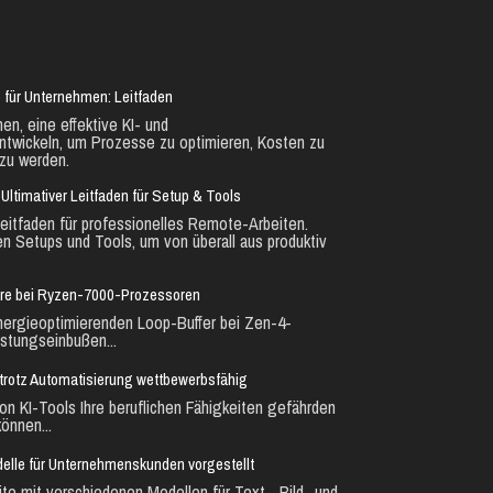
 für Unternehmen: Leitfaden
en, eine effektive KI- und
ntwickeln, um Prozesse zu optimieren, Kosten zu
zu werden.
Ultimativer Leitfaden für Setup & Tools
eitfaden für professionelles Remote-Arbeiten.
en Setups und Tools, um von überall aus produktiv
ure bei Ryzen-7000-Prozessoren
nergieoptimierenden Loop-Buffer bei Zen-4-
stungseinbußen...
ie trotz Automatisierung wettbewerbsfähig
n KI-Tools Ihre beruflichen Fähigkeiten gefährden
önnen...
lle für Unternehmenskunden vorgestellt
te mit verschiedenen Modellen für Text-, Bild- und