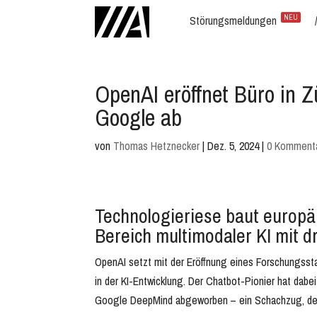
Störungsmeldungen
NEU
OpenAI eröffnet Büro in Z
Google ab
von
Thomas Hetznecker
|
Dez. 5, 2024
|
0 Komment
Technologieriese baut europä
Bereich multimodaler KI mit d
OpenAI setzt mit der Eröffnung eines Forschungsst
in der KI-Entwicklung. Der Chatbot-Pionier hat da
Google DeepMind abgeworben – ein Schachzug, der 