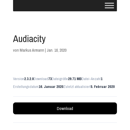
Audiacity
von
Markus Armann
|
Jan. 16, 2020
Version
2.3.2.0
Download
73
Dateigröße
29.71 MB
Datei-Anzahl
1
Erstellungsdatum
16. Januar 2020
Zuletzt aktualisiert
5. Februar 2020
Download