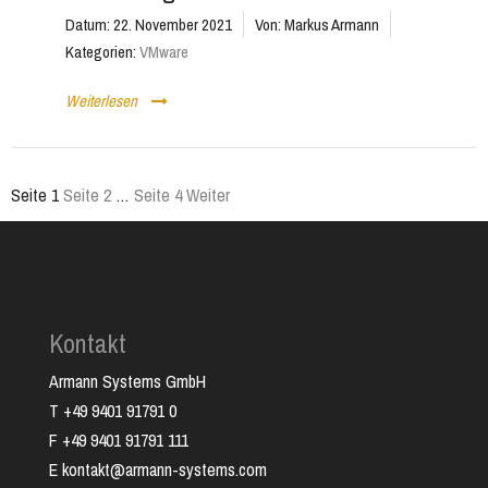
Datum:
22. November 2021
Von:
Markus Armann
Kategorien:
VMware
Weiterlesen
Seite
1
Seite
2
…
Seite
4
Weiter
Seitennummerierung
der
Beiträge
Kontakt
Armann Systems GmbH
T +49 9401 91791 0
F +49 9401 91791 111
E kontakt@armann-systems.com