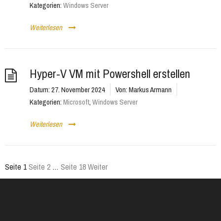
Kategorien:
Windows Server
Weiterlesen
Hyper-V VM mit Powershell erstellen
Datum:
27. November 2024
Von:
Markus Armann
Kategorien:
Microsoft
,
Windows Server
Weiterlesen
Seite
1
Seite
2
…
Seite
18
Weiter
Seitennummerierung
der
Beiträge