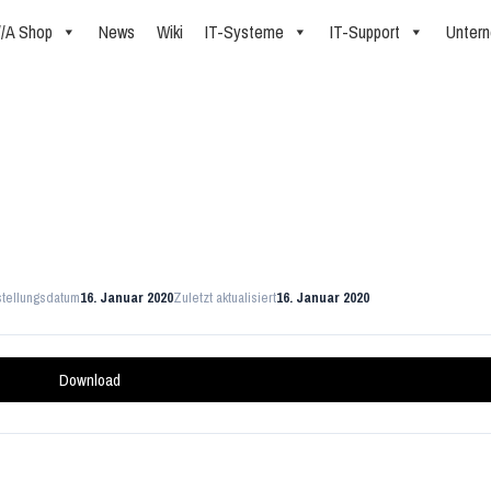
//A Shop
News
Wiki
IT-Systeme
IT-Support
Unter
t
stellungsdatum
16. Januar 2020
Zuletzt aktualisiert
16. Januar 2020
Download