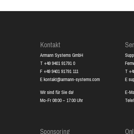
Kontakt
Ser
Armann Systems GmbH
Supp
T +49 9401 91791 0
Fer
F +49 9401 91791 111
T +4
E kontakt@armann-systems.com
E su
Wir sind für Sie da!
E-Ma
Mo-Fr 08:00 – 17:00 Uhr
Tele
Sponsoring
Onl