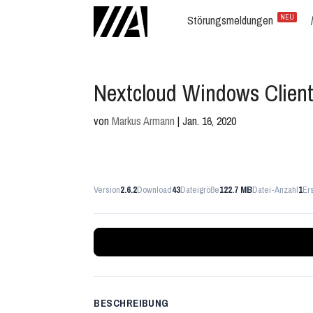
Störungsmeldungen
NEU
Nextcloud Windows Clien
von
Markus Armann
|
Jan. 16, 2020
Version
2.6.2
Download
43
Dateigröße
122.7 MB
Datei-Anzahl
1
Er
BESCHREIBUNG