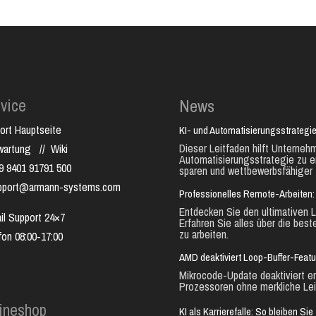
vice
News
ort Hauptseite
KI- und Automatisierungsstrategie
Dieser Leitfaden hilft Unternehm
nwartung
//
Wiki
Automatisierungsstrategie zu e
9 9401 91791 500
sparen und wettbewerbsfähiger 
pport@armann-systems.com
Professionelles Remote-Arbeiten: 
Entdecken Sie den ultimativen L
il Support 24×7
Erfahren Sie alles über die best
zu arbeiten.
fon 08:00-17:00
AMD deaktiviert Loop-Buffer-Feat
Mikrocode-Update deaktiviert e
Prozessoren ohne merkliche Lei
ineshop
KI als Karrierefalle: So bleiben S