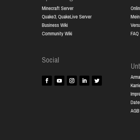
Minecraft Server
Onli
Quake3, QuakeLive Server
Mein
Business Wiki
Vers
Community Wiki
FAQ
Social
Un
Arm
Karri
Impr
Date
AGB