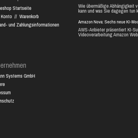
Wie übermäßige Abhängigkeit vo
neshop Startseite
kann und was Sie dagegen tun k
 Konto
//
Warenkorb
Amazon Nova: Sechs neue KI-Mode
and- und Zahlungsinformationen
AWS-Anbieter präsentiert KI-Sui
Videoverarbeitung Amazon Web.
ternehmen
ann Systems GmbH
ere
essum
nschutz