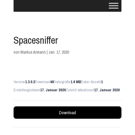
Spacesniffer
von
Markus Armann
|
Jan. 17, 2020
Version
1.3.0.2
Download
49
Dateigröße
1.6 MB
Datei-Anzahl
1
Erstellungsdatum
17. Januar 2020
Zuletzt aktualisiert
17. Januar 2020
Download