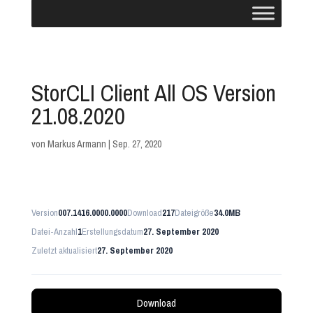
StorCLI Client All OS Version
21.08.2020
von
Markus Armann
|
Sep. 27, 2020
Version
007.1416.0000.0000
Download
217
Dateigröße
34.0MB
Datei-Anzahl
1
Erstellungsdatum
27. September 2020
Zuletzt aktualisiert
27. September 2020
Download