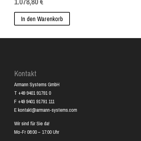
1.078,80 €
Kompromisse eingehen wollen. Denn: Mit der Lexware
Firmensoftware in der Pro-Version erledigen Sie Ihre
Finanzbuchhaltung von A bis Z professionell. Erfassen Sie
In den Warenkorb
Ihr komplettes Rechnungs-, Auftrags- und Bestellwesen,
oder rechnen Sie Ihre Löhne und Gehälter sachgerecht ab.
Und verwalten ganz nebenbei auch Ihre betrieblichen
Anlagen komfortabel und vollständig.
Kontakt
Armann Systems GmbH
T +49 9401 91791 0
F +49 9401 91791 111
E kontakt@armann-systems.com
Wir sind für Sie da!
Mo-Fr 08:00 – 17:00 Uhr