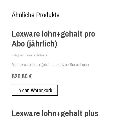
Ähnliche Produkte
Lexware lohn+gehalt pro
Abo (jährlich)
Kategorie
Lexware
,
Software
Mit Lexware lohn+gehalt pro setzen Sie auf eine
leistungsstarke Lohnabrechnungssoftware für bis zu 200
826,80 €
Mitarbeiter und mehrere Firmen gleichzeitig. Dank drei
Arbeitsplätzen arbeiten Sie auch problemlos gleichzeitig in
der Software. Egal ob Abrechnung von Minijob,
In den Warenkorb
Mehrfachbeschäftigten, Einmalzahlungen oder geldwertem
Vorteil - die professionelle Lohnabrechnungssoftware
unterstützt Sie bei allen Aufgaben der Lohnbuchhaltung.
Lexware lohn+gehalt plus