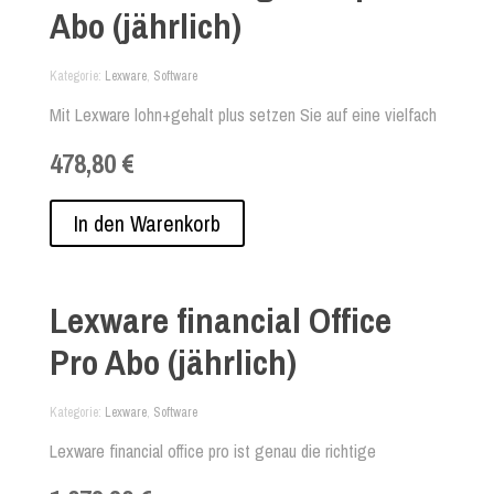
Abo (jährlich)
Kategorie
Lexware
,
Software
Mit Lexware lohn+gehalt plus setzen Sie auf eine vielfach
bewährtes Lohnprogramm für Unternehmen mit bis zu 50
478,80 €
Mitarbeitern. Doch dieses Lohnprogramm kann noch mehr.
Neben allen Funktionen der Basis-Variante nutzen Sie mit
Lexware lohn+gehalt plus weitere Komfortanwendungen,
In den Warenkorb
wie etwa die Abrechnung von Kurzarbeit sowie ein
maschinelles Bescheinigungswesen.
Lexware financial Office
Pro Abo (jährlich)
Kategorie
Lexware
,
Software
Lexware financial office pro ist genau die richtige
kaufmännische Firmensoftware für Sie, wenn Sie keine