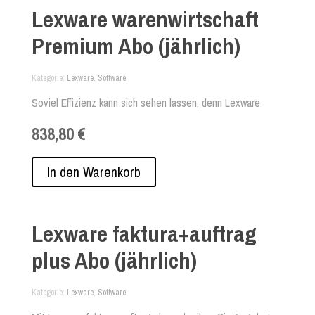
timeCard Server
Lexware warenwirtschaft
Premium Abo (jährlich)
Kategorie
Lexware
,
Software
Soviel Effizienz kann sich sehen lassen, denn Lexware
Warenwirtschaft Premium liefert in allen Bereiche perfekte
838,80 €
Ergebnisse. Ganz egal, ob es um Ihre Auftragsbearbeitung,
Rechnungsstellung, Projektverwaltung oder um das 3-
stufigen Mahnwesen geht - mit Lexware Warenwirtschaft
In den Warenkorb
Premium haben Sie einen Profi an Ihrer Seite.
Lexware faktura+auftrag
plus Abo (jährlich)
Kategorie
Lexware
,
Software