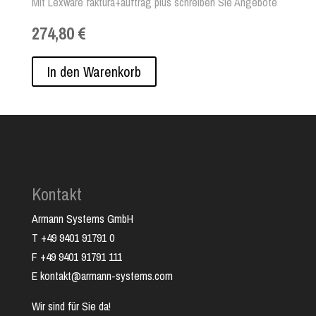
Mit Lexware faktura+auftrag plus schreiben Sie Angebote
und Rechnungen mit allen wichtigen Angaben (z. B.
274,80 €
fortlaufende Rechnungsnummer, Steuernummer etc.) in
kürzester Zeit. Durch die Faktura Software sparen Sie sich
so viel Aufwand für die Erstellung von Gutschriften und
In den Warenkorb
Lieferscheinen. Ihre Stammdaten werden im
Fakturierungsprogramm direkt mit dem Verkauf verknüpft -
dadurch sparen Sie zusätzlichjede Menge Zeit.
Kontakt
Armann Systems GmbH
T +49 9401 91791 0
F +49 9401 91791 111
E kontakt@armann-systems.com
Wir sind für Sie da!