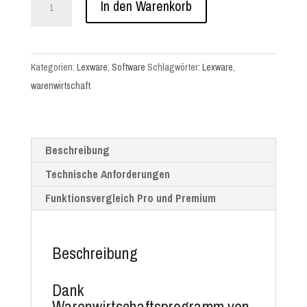
In den Warenkorb
warenwirtschaft
Pro
Abo
Kategorien:
Lexware
,
Software
Schlagwörter:
Lexware
,
(jährlich)
warenwirtschaft
Menge
Beschreibung
Technische Anforderungen
Funktionsvergleich Pro und Premium
Beschreibung
Dank
Warenwirtschaftsprogramm von