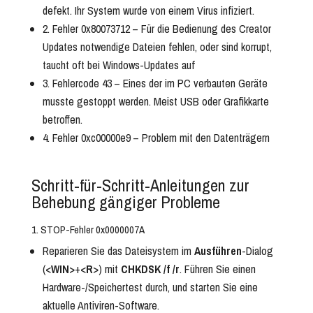
defekt. Ihr System wurde von einem Virus infiziert.
2. Fehler 0x80073712 – Für die Bedienung des Creator
Updates notwendige Dateien fehlen, oder sind korrupt,
taucht oft bei Windows-Updates auf
3. Fehlercode 43 – Eines der im PC verbauten Geräte
musste gestoppt werden. Meist USB oder Grafikkarte
betroffen.
4. Fehler 0xc00000e9 – Problem mit den Datenträgern
Schritt-für-Schritt-Anleitungen zur
Behebung gängiger Probleme
1. STOP-Fehler 0x0000007A
Reparieren Sie das Dateisystem im
Ausführen
-Dialog
(<
WIN
>+<
R
>) mit
CHKDSK /f /r
. Führen Sie einen
Hardware-/Speichertest durch, und starten Sie eine
aktuelle Antiviren-Software.