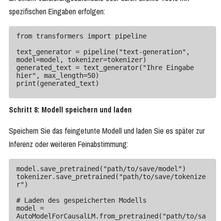
spezifischen Eingaben erfolgen:
from transformers import pipeline

text_generator = pipeline("text-generation", 
model=model, tokenizer=tokenizer)

generated_text = text_generator("Ihre Eingabe 
hier", max_length=50)

print(generated_text)
Schritt 8: Modell speichern und laden
Speichern Sie das feingetunte Modell und laden Sie es später zur
Inferenz oder weiteren Feinabstimmung:
model.save_pretrained("path/to/save/model")

tokenizer.save_pretrained("path/to/save/tokenize
r")

# Laden des gespeicherten Modells

model = 
AutoModelForCausalLM.from_pretrained("path/to/sa