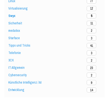
Linux
77
Virtualisierung
12
Swyx
5
Sicherheit
11
medatixx
2
Starface
3
Tipps und Tricks
41
Telefonie
3
3CX
2
IT Allgemein
23
Cybersecurity
2
Künstliche Intelligenz / AI
9
Entwicklung
14