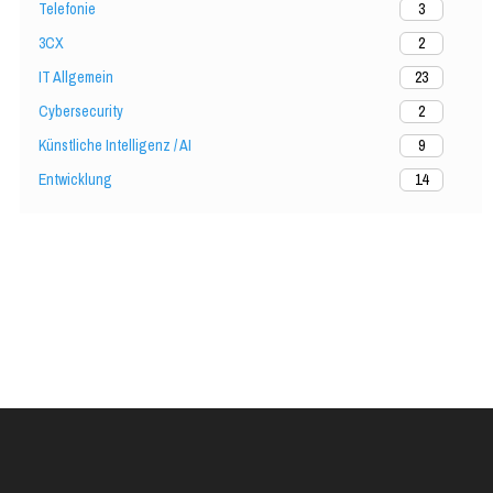
Telefonie
3
3CX
2
IT Allgemein
23
Cybersecurity
2
Künstliche Intelligenz / AI
9
Entwicklung
14