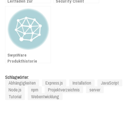
Leitfaden zur
Security Client
Installation von
Business für Windows
Node.js und npm auf
aktivieren
Debian 12 Bookworm
SwyxWare
Produkthistorie
Schlagwörter:
Abhängigkeiten
Express.js
Installation
JavaScript
Node.js
npm
Projektverzeichnis
server
Tutorial
Webentwicklung