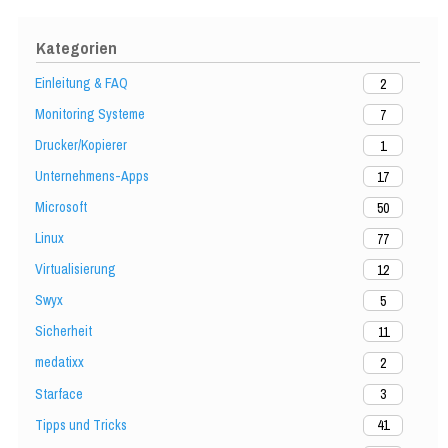
Kategorien
Einleitung & FAQ
2
Monitoring Systeme
7
Drucker/Kopierer
1
Unternehmens-Apps
17
Microsoft
50
Linux
77
Virtualisierung
12
Swyx
5
Sicherheit
11
medatixx
2
Starface
3
Tipps und Tricks
41