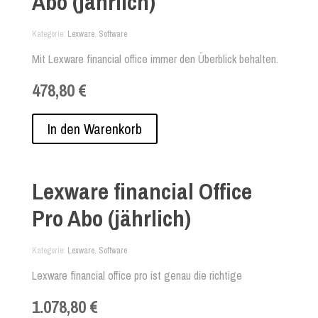
Abo (jährlich)
Kategorie
Lexware
,
Software
Mit Lexware financial office immer den Überblick behalten.
Egal ob Lohn- und Gehaltsabrechnung, Rechnungsstellung
478,80 €
oder Auftragsbearbeitung. Die Unternehmenssoftware hilft
Ihnen in allen Bereichen weiter.
In den Warenkorb
Lexware financial Office
Pro Abo (jährlich)
Kategorie
Lexware
,
Software
Lexware financial office pro ist genau die richtige
kaufmännische Firmensoftware für Sie, wenn Sie keine
1.078,80 €
Kompromisse eingehen wollen. Denn: Mit der Lexware