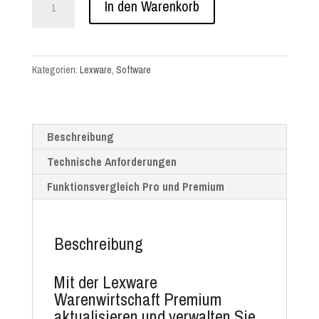
In den Warenkorb
warenwirtschaft
Premium
Abo
Kategorien:
Lexware
,
Software
(jährlich)
Menge
Beschreibung
Technische Anforderungen
Funktionsvergleich Pro und Premium
Beschreibung
Mit der Lexware
Warenwirtschaft Premium
aktualisieren und verwalten Sie