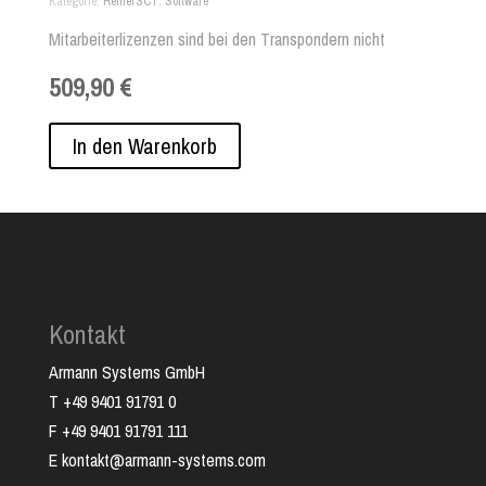
Kategorie
ReinerSCT
,
Software
Mitarbeiterlizenzen sind bei den Transpondern nicht
enthalten und müssen separat hinzugefügt werden.
509,90 €
In den Warenkorb
Kontakt
Armann Systems GmbH
T +49 9401 91791 0
F +49 9401 91791 111
E kontakt@armann-systems.com