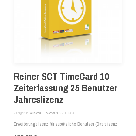
Reiner SCT TimeCard 10
Zeiterfassung 25 Benutzer
Jahreslizenz
Kategorie
ReinerSCT
,
Software
SKU
100061
Erweiterungslizenz für zusätzliche Benutzer (Basislizenz
erforderlich) Abo-Version für 12 Monate.