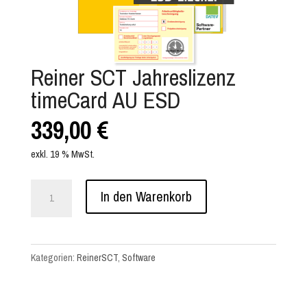
Reiner SCT Jahreslizenz
timeCard AU ESD
339,00
€
exkl. 19 % MwSt.
Reiner
In den Warenkorb
SCT
Jahreslizenz
timeCard
Kategorien:
ReinerSCT
,
Software
AU
ESD
Menge