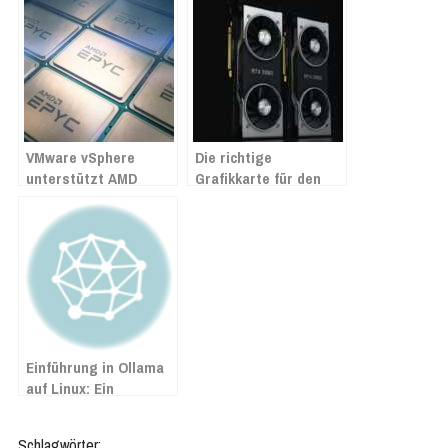
VMware vSphere
Die richtige
unterstützt AMD
Grafikkarte für den
EPYC’s SEV-
richtigen Zweck
Funktionen
Einführung in Ollama
auf Linux: Ein
umfassender
Installations- und
Schlagwörter: