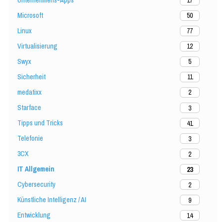
17
Microsoft
50
Linux
77
Virtualisierung
12
Swyx
5
Sicherheit
11
medatixx
2
Starface
3
Tipps und Tricks
41
Telefonie
3
3CX
2
IT Allgemein
23
Cybersecurity
2
Künstliche Intelligenz / AI
9
Entwicklung
14