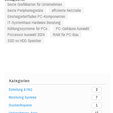
Konfigurationsleitfaden
beste Grafikkarten für Unternehmen
beste Peripheriegeräte
effiziente Netzteile
Einsteigerleitfaden PC-Komponenten
IT-Systemhaus Hardware Beratung
Kühlungssysteme für PCs
PC-Gehäuse Auswahl
Prozessor Auswahl 2024
RAM für PC-Bau
SSD vs HDD Speicher
Kategorien
Einleitung & FAQ
2
Monitoring Systeme
7
Drucker/Kopierer
1
Unternehmens-Apps