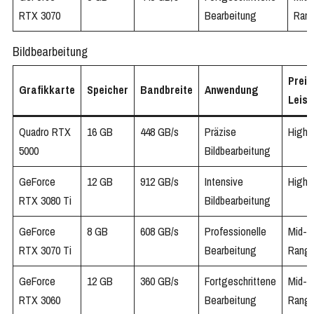
RTX 3070
Bearbeitung
Ran
Bildbearbeitung
Preis
Grafikkarte
Speicher
Bandbreite
Anwendung
Leis
Quadro RTX
16 GB
448 GB/s
Präzise
High-
5000
Bildbearbeitung
GeForce
12 GB
912 GB/s
Intensive
High-
RTX 3080 Ti
Bildbearbeitung
GeForce
8 GB
608 GB/s
Professionelle
Mid-
RTX 3070 Ti
Bearbeitung
Rang
GeForce
12 GB
360 GB/s
Fortgeschrittene
Mid-
RTX 3060
Bearbeitung
Rang