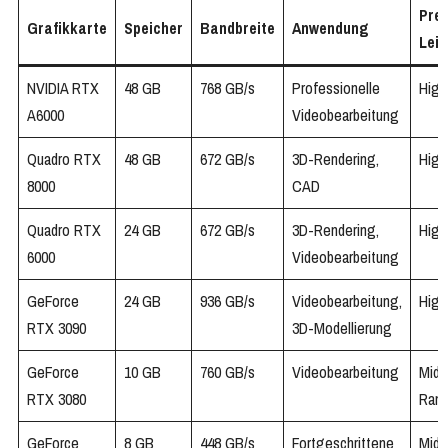
Prei
Grafikkarte
Speicher
Bandbreite
Anwendung
Lei
NVIDIA RTX
48 GB
768 GB/s
Professionelle
High
A6000
Videobearbeitung
Quadro RTX
48 GB
672 GB/s
3D-Rendering,
High
8000
CAD
Quadro RTX
24 GB
672 GB/s
3D-Rendering,
High
6000
Videobearbeitung
GeForce
24 GB
936 GB/s
Videobearbeitung,
High
RTX 3090
3D-Modellierung
GeForce
10 GB
760 GB/s
Videobearbeitung
Mid-
RTX 3080
Ran
GeForce
8 GB
448 GB/s
Fortgeschrittene
Mid-