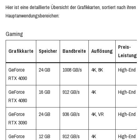
Hier ist eine detaillierte Übersicht der Grafikkarten, sortiert nach ihren
Hauptanwendungsbereichen:
Gaming
Preis-
Grafikkarte
Speicher
Bandbreite
Auflösung
Leistung
GeForce
24 GB
1008 GB/s
4K, 8K
High-End
RTX 4090
GeForce
16 GB
912 GB/s
4K
High-End
RTX 4080
GeForce
24 GB
936 GB/s
4K, VR
High-End
RTX 3090
GeForce
12 GB
912 GB/s
4K
High-End