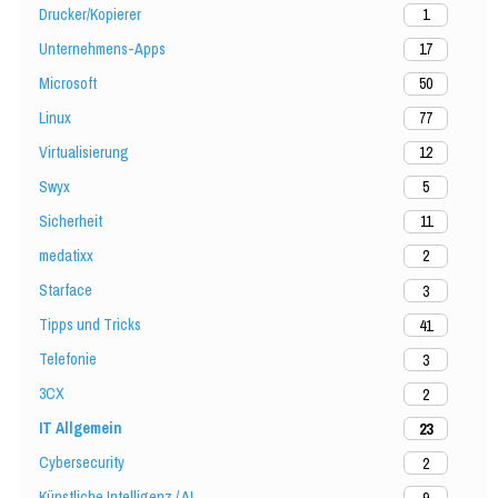
Drucker/Kopierer
1
Unternehmens-Apps
17
Microsoft
50
Linux
77
Virtualisierung
12
Swyx
5
Sicherheit
11
medatixx
2
Starface
3
Tipps und Tricks
41
Telefonie
3
3CX
2
IT Allgemein
23
Cybersecurity
2
Künstliche Intelligenz / AI
9