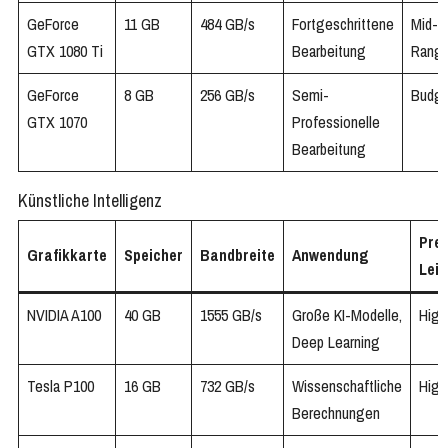
GeForce
11 GB
484 GB/s
Fortgeschrittene
Mid-
GTX 1080 Ti
Bearbeitung
Rang
GeForce
8 GB
256 GB/s
Semi-
Budg
GTX 1070
Professionelle
Bearbeitung
Künstliche Intelligenz
Prei
Grafikkarte
Speicher
Bandbreite
Anwendung
Lei
NVIDIA A100
40 GB
1555 GB/s
Große KI-Modelle,
High
Deep Learning
Tesla P100
16 GB
732 GB/s
Wissenschaftliche
High
Berechnungen