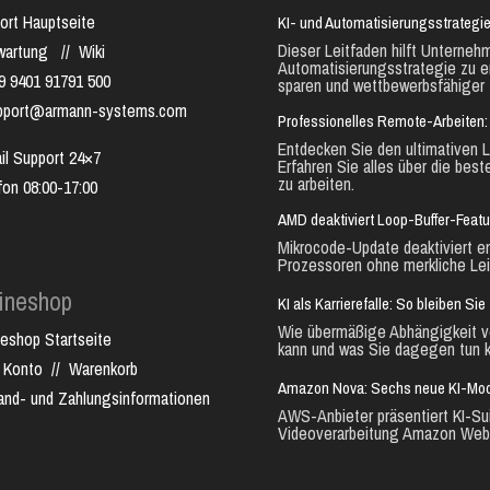
ort Hauptseite
KI- und Automatisierungsstrategie
Dieser Leitfaden hilft Unternehm
nwartung
//
Wiki
Automatisierungsstrategie zu e
9 9401 91791 500
sparen und wettbewerbsfähiger 
pport@armann-systems.com
Professionelles Remote-Arbeiten: 
Entdecken Sie den ultimativen L
il Support 24×7
Erfahren Sie alles über die best
zu arbeiten.
fon 08:00-17:00
AMD deaktiviert Loop-Buffer-Feat
Mikrocode-Update deaktiviert e
Prozessoren ohne merkliche Lei
ineshop
KI als Karrierefalle: So bleiben S
Wie übermäßige Abhängigkeit vo
neshop Startseite
kann und was Sie dagegen tun k
 Konto
//
Warenkorb
Amazon Nova: Sechs neue KI-Mode
and- und Zahlungsinformationen
AWS-Anbieter präsentiert KI-Sui
Videoverarbeitung Amazon Web.