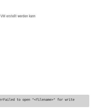
VM erstellt werden kann
erFailed to open "<filename>" for write