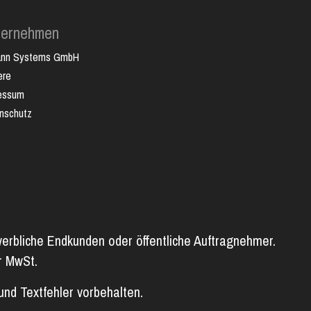
ternehmen
ann Systems GmbH
ere
essum
nschutz
werbliche Endkunden oder öffentliche Auftragnehmer.
er MwSt.
und Textfehler vorbehalten.