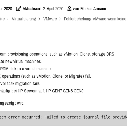
ar 2020
Aktualisiert
2. April 2020
von
Markus Armann
ite
Virtualisierung
VMware
Fehlerbehebung VMware wenn keine 
orm provisioning operations, such as vMotion, Clone, storage DRS
te new virtual machines.
RDM disk to a virtual machine
 operations (such as vMotion, Clone, or Migrate) fail.
er task migration fails.
n häufig bei HP Servern auf. HP GEN7 GEN8 GEN9
ngezeigt wird:
tem error occurred: Failed to create journal file provid