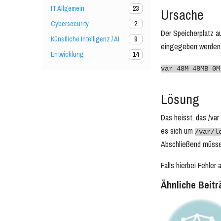
IT Allgemein
23
Ursache
Cybersecurity
2
Der Speicherplatz a
Künstliche Intelligenz / AI
9
eingegeben werden. F
Entwicklung
14
var 48M 48MB 0M
Lösung
Das heisst, das /var 
es sich um
/var/l
Abschließend müsse
Falls hierbei Fehler
Ähnliche Beitr