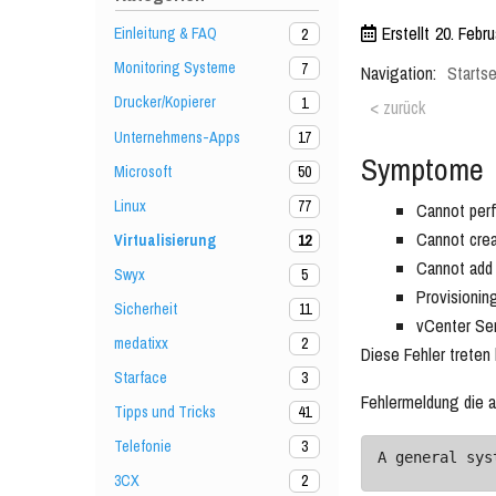
Erstellt
20. Febru
Einleitung & FAQ
2
Monitoring Systeme
7
Navigation:
Startse
Drucker/Kopierer
1
< zurück
Unternehmens-Apps
17
Symptome
Microsoft
50
Linux
77
Cannot perf
Cannot crea
Virtualisierung
12
Cannot add 
Swyx
5
Provisioning
Sicherheit
11
vCenter Serv
medatixx
2
Diese Fehler trete
Starface
3
Fehlermeldung die a
Tipps und Tricks
41
Telefonie
3
A general sys
3CX
2