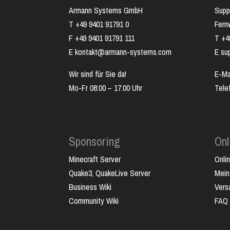
Armann Systems GmbH
Supp
T +49 9401 91791 0
Fer
F +49 9401 91791 111
T +4
E kontakt@armann-systems.com
E su
Wir sind für Sie da!
E-Ma
Mo-Fr 08:00 – 17:00 Uhr
Tele
Sponsoring
Onl
Minecraft Server
Onli
Quake3, QuakeLive Server
Mein
Business Wiki
Vers
Community Wiki
FAQ