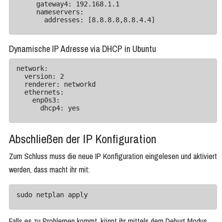
     gateway4: 192.168.1.1

     nameservers:

       addresses: [8.8.8.8,8.8.4.4]
Dynamische IP Adresse via DHCP in Ubuntu
network:

  version: 2

  renderer: networkd

  ethernets:

    enp0s3:

      dhcp4: yes
Abschließen der IP Konfiguration
Zum Schluss muss die neue IP Konfiguration eingelesen und aktiviert
werden, dass macht ihr mit:
sudo netplan apply
Falls es zu Problemen kommt, könnt ihr mittels dem Debug Modus