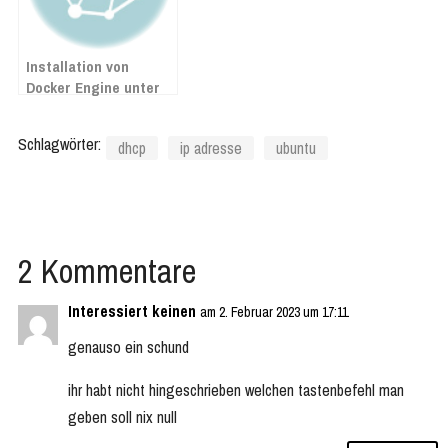
Installation von
Docker Engine unter
Ubuntu: Ein
umfassender
Schlagwörter:
dhcp
ip adresse
ubuntu
Leitfaden
2 Kommentare
Interessiert keinen
am 2. Februar 2023 um 17:11
genauso ein schund
ihr habt nicht hingeschrieben welchen tastenbefehl man
geben soll nix null