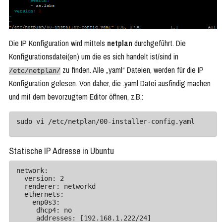
Die IP Konfiguration wird mittels
netplan
durchgeführt. Die
Konfigurationsdatei(en) um die es sich handelt ist/sind in
zu finden. Alle „yaml“ Dateien, werden für die IP
/etc/netplan/
Konfiguration gelesen. Von daher, die .yaml Datei ausfindig machen
und mit dem bevorzugtem Editor öffnen, z.B.:
sudo vi /etc/netplan/00-installer-config.yaml
Statische IP Adresse in Ubuntu
network:

  version: 2

  renderer: networkd

  ethernets:

    enp0s3:

     dhcp4: no

     addresses: [192.168.1.222/24]
