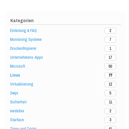
Kategorien
Einleitung & FAQ
2
Monitoring Systeme
7
Drucker/Kopierer
1
Unternehmens-Apps
17
Microsoft
50
Linux
77
Virtualisierung
12
Swyx
5
Sicherheit
11
medatixx
2
Starface
3
Tipps und Tricks
41