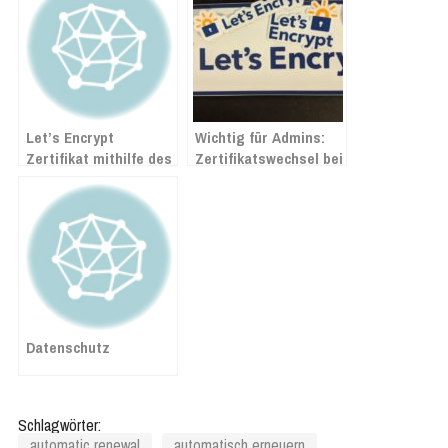
Let’s Encrypt
Wichtig für Admins:
Zertifikat mithilfe des
Zertifikatswechsel bei
Certbots für nginx auf
Let`s Encrypt steht an
Debian 12 Bookworm
installieren
Datenschutz
Schlagwörter:
automatic renewal
automatisch erneuern