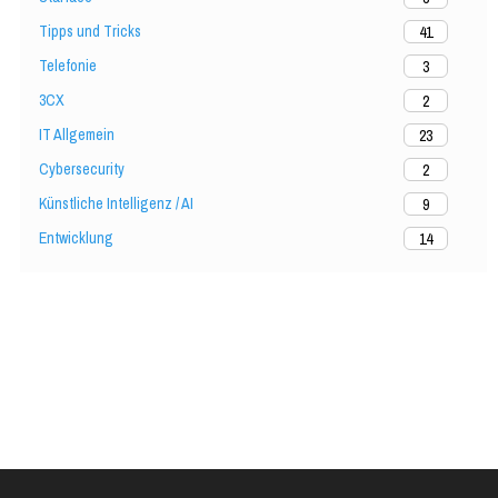
Tipps und Tricks
41
Telefonie
3
3CX
2
IT Allgemein
23
Cybersecurity
2
Künstliche Intelligenz / AI
9
Entwicklung
14