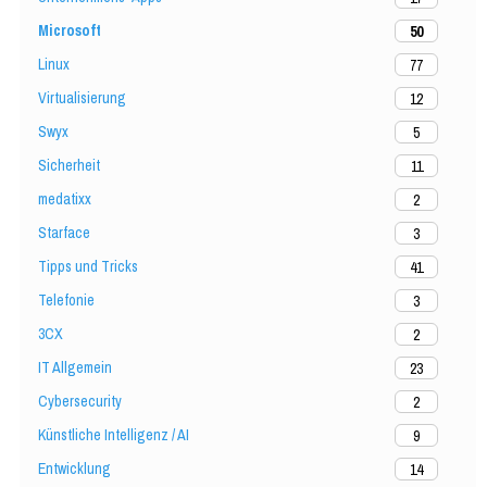
Microsoft
50
Linux
77
Virtualisierung
12
Swyx
5
Sicherheit
11
medatixx
2
Starface
3
Tipps und Tricks
41
Telefonie
3
3CX
2
IT Allgemein
23
Cybersecurity
2
Künstliche Intelligenz / AI
9
Entwicklung
14