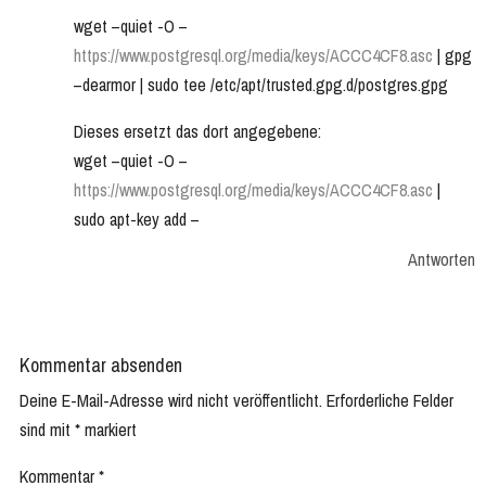
wget –quiet -O –
https://www.postgresql.org/media/keys/ACCC4CF8.asc
| gpg
–dearmor | sudo tee /etc/apt/trusted.gpg.d/postgres.gpg
Dieses ersetzt das dort angegebene:
wget –quiet -O –
https://www.postgresql.org/media/keys/ACCC4CF8.asc
|
sudo apt-key add –
Antworten
Kommentar absenden
Deine E-Mail-Adresse wird nicht veröffentlicht.
Erforderliche Felder
sind mit
*
markiert
Kommentar
*