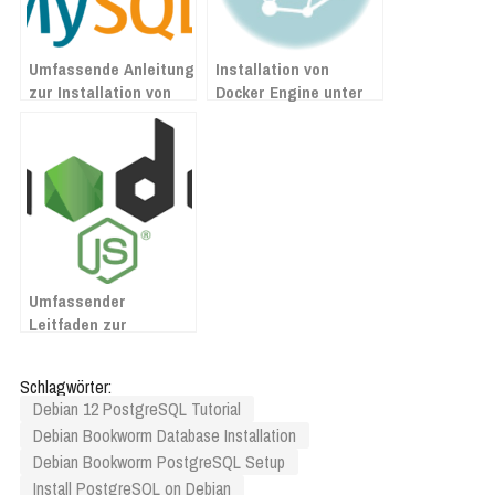
Umfassende Anleitung
Installation von
zur Installation von
Docker Engine unter
MySQL auf Debian 12
Ubuntu: Ein
Bookworm
umfassender
Leitfaden
Umfassender
Leitfaden zur
Installation von
Node.js und npm auf
Schlagwörter:
Debian 12 Bookworm
Debian 12 PostgreSQL Tutorial
Debian Bookworm Database Installation
Debian Bookworm PostgreSQL Setup
Install PostgreSQL on Debian