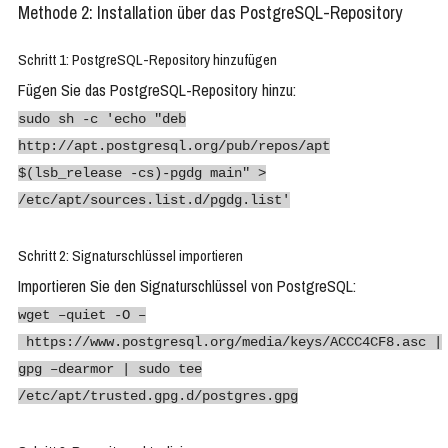
Methode 2: Installation über das PostgreSQL-Repository
Schritt 1: PostgreSQL-Repository hinzufügen
Fügen Sie das PostgreSQL-Repository hinzu:
sudo sh -c 'echo "deb
http://apt.postgresql.org/pub/repos/apt
$(lsb_release -cs)-pgdg main" >
/etc/apt/sources.list.d/pgdg.list'
Schritt 2: Signaturschlüssel importieren
Importieren Sie den Signaturschlüssel von PostgreSQL:
wget –quiet -O –
https://www.postgresql.org/media/keys/ACCC4CF8.asc |
gpg –dearmor | sudo tee
/etc/apt/trusted.gpg.d/postgres.gpg