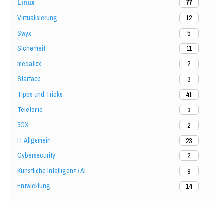
Linux
77
Virtualisierung
12
Swyx
5
Sicherheit
11
medatixx
2
Starface
3
Tipps und Tricks
41
Telefonie
3
3CX
2
IT Allgemein
23
Cybersecurity
2
Künstliche Intelligenz / AI
9
Entwicklung
14