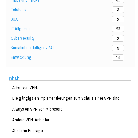
Tipps und Tricks
41
Telefonie
3
3CX
2
IT Allgemein
23
Cybersecurity
2
Künstliche Intelligenz / AI
9
Entwicklung
14
Inhalt
Arten von VPN:
Die gängigsten Implementierungen zum Schutz einer VPN sind:
Always on VPN von Microsoft:
Andere VPN-Anbieter:
Ähnliche Beiträge: