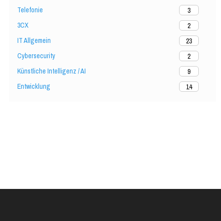
Telefonie
3
3CX
2
IT Allgemein
23
Cybersecurity
2
Künstliche Intelligenz / AI
9
Entwicklung
14