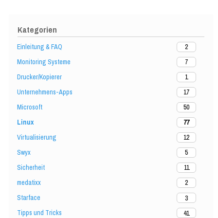
Kategorien
Einleitung & FAQ
2
Monitoring Systeme
7
Drucker/Kopierer
1
Unternehmens-Apps
17
Microsoft
50
Linux
77
Virtualisierung
12
Swyx
5
Sicherheit
11
medatixx
2
Starface
3
Tipps und Tricks
41