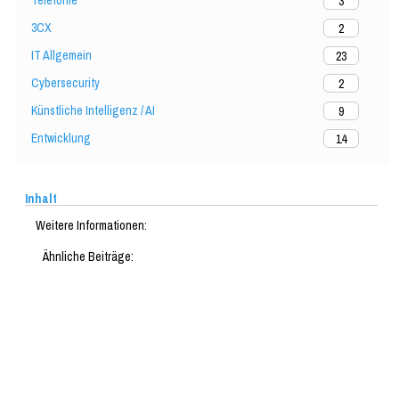
Telefonie
3
3CX
2
IT Allgemein
23
Cybersecurity
2
Künstliche Intelligenz / AI
9
Entwicklung
14
Inhalt
Weitere Informationen:
Ähnliche Beiträge: