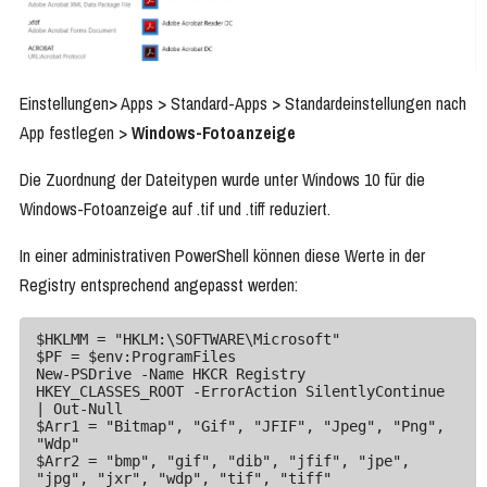
Einstellungen> Apps > Standard-Apps > Standardeinstellungen nach
App festlegen >
Windows-Fotoanzeige
Die Zuordnung der Dateitypen wurde unter Windows 10 für die
Windows-Fotoanzeige auf .tif und .tiff reduziert.
In einer administrativen PowerShell können diese Werte in der
Registry entsprechend angepasst werden:
$HKLMM = "HKLM:\SOFTWARE\Microsoft"

$PF = $env:ProgramFiles

New-PSDrive -Name HKCR Registry 
HKEY_CLASSES_ROOT -ErrorAction SilentlyContinue 
| Out-Null

$Arr1 = "Bitmap", "Gif", "JFIF", "Jpeg", "Png", 
"Wdp"

$Arr2 = "bmp", "gif", "dib", "jfif", "jpe", 
"jpg", "jxr", "wdp", "tif", "tiff"
