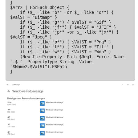
}

$Arr2 | ForEach-Object {

    if ($_ -like "b*" -or $_ -like "d*") { 
$ValST = "Bitmap" }

    if ($_ -like "g*") { $ValST = "Gif" }

    if ($_ -like "jf*") { $ValST = "JFIF" }

    if ($_ -like "jp*" -or $_ -like "jx*") { 
$ValST = "Jpeg" }

    if ($_ -like "p*") { $ValST = "Png" }

    if ($_ -like "t*") { $ValST = "Tiff" }

    if ($_ -like "w*") { $ValST = "Wdp" }

    (New-ItemProperty -Path $Reg1 -Force -Name 
".$_" -PropertyType String -Value 
"$Name2.$ValST").PSPath

}