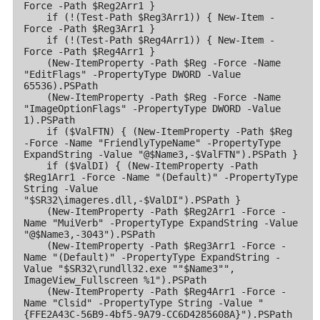
Force -Path $Reg2Arr1 }

    if (!(Test-Path $Reg3Arr1)) { New-Item -
Force -Path $Reg3Arr1 }

    if (!(Test-Path $Reg4Arr1)) { New-Item -
Force -Path $Reg4Arr1 }

    (New-ItemProperty -Path $Reg -Force -Name 
"EditFlags" -PropertyType DWORD -Value 
65536).PSPath

    (New-ItemProperty -Path $Reg -Force -Name 
"ImageOptionFlags" -PropertyType DWORD -Value 
1).PSPath

    if ($ValFTN) { (New-ItemProperty -Path $Reg 
-Force -Name "FriendlyTypeName" -PropertyType 
ExpandString -Value "@$Name3,-$ValFTN").PSPath }

    if ($ValDI) { (New-ItemProperty -Path 
$Reg1Arr1 -Force -Name "(Default)" -PropertyType 
String -Value 
"$SR32\imageres.dll,-$ValDI").PSPath }

    (New-ItemProperty -Path $Reg2Arr1 -Force -
Name "MuiVerb" -PropertyType ExpandString -Value 
"@$Name3,-3043").PSPath

    (New-ItemProperty -Path $Reg3Arr1 -Force -
Name "(Default)" -PropertyType ExpandString -
Value "$SR32\rundll32.exe ""$Name3"", 
ImageView_Fullscreen %1").PSPath

    (New-ItemProperty -Path $Reg4Arr1 -Force -
Name "Clsid" -PropertyType String -Value "
{FFE2A43C-56B9-4bf5-9A79-CC6D4285608A}").PSPath
