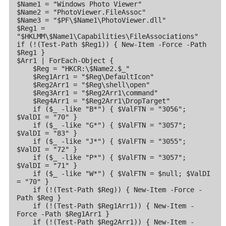
$Name1 = "Windows Photo Viewer"

$Name2 = "PhotoViewer.FileAssoc"

$Name3 = "$PF\$Name1\PhotoViewer.dll"

$Reg1 = 
"$HKLMM\$Name1\Capabilities\FileAssociations"

if (!(Test-Path $Reg1)) { New-Item -Force -Path 
$Reg1 }

$Arr1 | ForEach-Object {

    $Reg = "HKCR:\$Name2.$_"

    $Reg1Arr1 = "$Reg\DefaultIcon"

    $Reg2Arr1 = "$Reg\shell\open"

    $Reg3Arr1 = "$Reg2Arr1\command"

    $Reg4Arr1 = "$Reg2Arr1\DropTarget"

    if ($_ -like "B*") { $ValFTN = "3056"; 
$ValDI = "70" }

    if ($_ -like "G*") { $ValFTN = "3057"; 
$ValDI = "83" }

    if ($_ -like "J*") { $ValFTN = "3055"; 
$ValDI = "72" }

    if ($_ -like "P*") { $ValFTN = "3057"; 
$ValDI = "71" }

    if ($_ -like "W*") { $ValFTN = $null; $ValDI 
= "70" }

    if (!(Test-Path $Reg)) { New-Item -Force -
Path $Reg }

    if (!(Test-Path $Reg1Arr1)) { New-Item -
Force -Path $Reg1Arr1 }

    if (!(Test-Path $Reg2Arr1)) { New-Item -