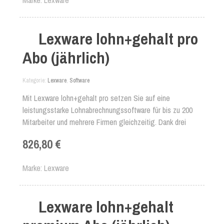
Marke
Lexware
Lexware lohn+gehalt pro
Abo (jährlich)
Kategorie
Lexware
,
Software
Mit Lexware lohn+gehalt pro setzen Sie auf eine
leistungsstarke Lohnabrechnungssoftware für bis zu 200
Mitarbeiter und mehrere Firmen gleichzeitig. Dank drei
Arbeitsplätzen arbeiten Sie auch problemlos gleichzeitig in
826,80 €
der Software. Egal ob Abrechnung von Minijob,
Mehrfachbeschäftigten, Einmalzahlungen oder geldwertem
Marke
Lexware
Vorteil - die professionelle Lohnabrechnungssoftware
unterstützt Sie bei allen Aufgaben der Lohnbuchhaltung.
Lexware lohn+gehalt