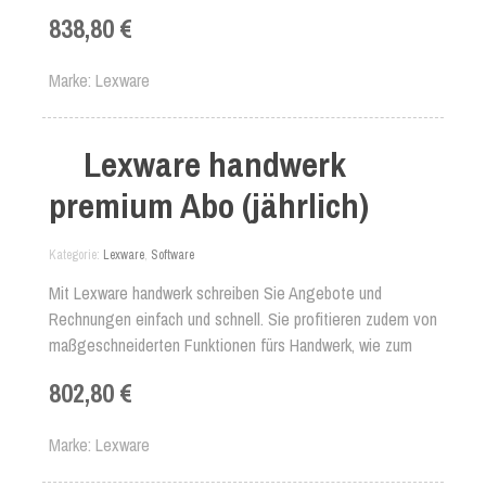
großen Aufwand - und das gleich für mehrere Mandaten
838,80 €
bzw. Firmen. Dank integrierter Anlagenverwaltung können
Sie auch Ihre Anlagegüter korrekt und zuverlässig
Marke
Lexware
abschreiben. Dank SYBASE-Hochleistungsdatenbank
verarbeitet Lexware buchhaltung premium problemlos auch
größere Datenmengen.
Lexware handwerk
premium Abo (jährlich)
Kategorie
Lexware
,
Software
Mit Lexware handwerk schreiben Sie Angebote und
Rechnungen einfach und schnell. Sie profitieren zudem von
maßgeschneiderten Funktionen fürs Handwerk, wie zum
Beispiel Aufmaßberechnung, Service-Aufträge und
802,80 €
Sammelrechnungen. Auch Lohnleistungen können separat
ausgewiesen werden.
Marke
Lexware