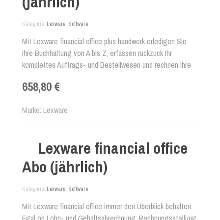
(jährlich)
Kategorie
Lexware
,
Software
Mit Lexware financial office plus handwerk erledigen Sie
Ihre Buchhaltung von A bis Z, erfassen ruckzuck Ihr
komplettes Auftrags- und Bestellwesen und rechnen Ihre
Löhne und Gehälter sachgerecht und zuverlässig ab. Alles
658,80 €
in einer Software.
Marke
Lexware
Lexware financial office
Abo (jährlich)
Kategorie
Lexware
,
Software
Mit Lexware financial office immer den Überblick behalten.
Egal ob Lohn- und Gehaltsabrechnung, Rechnungsstellung