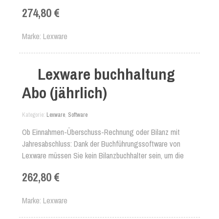
kürzester Zeit. Durch die Faktura Software sparen Sie sich
274,80 €
so viel Aufwand für die Erstellung von Gutschriften und
Lieferscheinen. Ihre Stammdaten werden im
Marke
Lexware
Fakturierungsprogramm direkt mit dem Verkauf verknüpft -
dadurch sparen Sie zusätzlichjede Menge Zeit.
Lexware buchhaltung
Abo (jährlich)
Kategorie
Lexware
,
Software
Ob Einnahmen-Überschuss-Rechnung oder Bilanz mit
Jahresabschluss: Dank der Buchführungssoftware von
Lexware müssen Sie kein Bilanzbuchhalter sein, um die
Finanzbuchhaltung fehlerfrei zu erledigen. Denn mit der
262,80 €
leicht bedienbaren Buchhaltungssoftware geht Buchen
einfach und schnell. Besonders praktisch sind die
Marke
Lexware
vorgefertigten Buchungsvorlagen und -masken mit denen
Sie die Buchhaltung in Ihrem Unternehmen noch effizienter