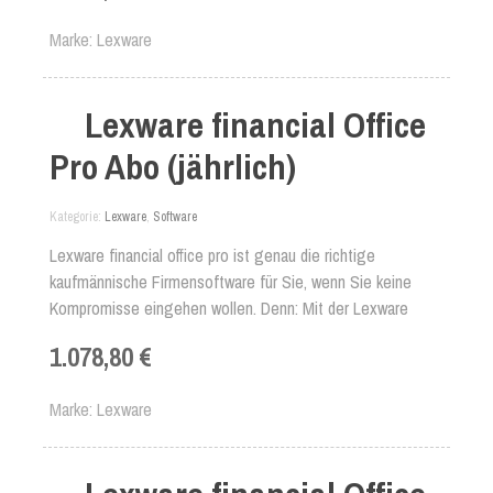
Marke
Lexware
Lexware financial Office
Pro Abo (jährlich)
Kategorie
Lexware
,
Software
Lexware financial office pro ist genau die richtige
kaufmännische Firmensoftware für Sie, wenn Sie keine
Kompromisse eingehen wollen. Denn: Mit der Lexware
Firmensoftware in der Pro-Version erledigen Sie Ihre
1.078,80 €
Finanzbuchhaltung von A bis Z professionell. Erfassen Sie
Ihr komplettes Rechnungs-, Auftrags- und Bestellwesen,
Marke
Lexware
oder rechnen Sie Ihre Löhne und Gehälter sachgerecht ab.
Und verwalten ganz nebenbei auch Ihre betrieblichen
Anlagen komfortabel und vollständig.