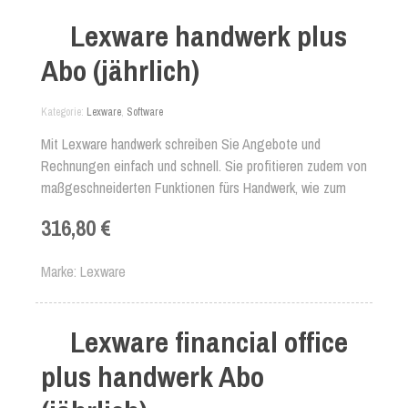
Lexware handwerk plus
Abo (jährlich)
Kategorie
Lexware
,
Software
Mit Lexware handwerk schreiben Sie Angebote und
Rechnungen einfach und schnell. Sie profitieren zudem von
maßgeschneiderten Funktionen fürs Handwerk, wie zum
Beispiel Aufmaßberechnung, Service-Aufträge und
316,80 €
Sammelrechnungen. Auch Lohnleistungen können separat
ausgewiesen werden.
Marke
Lexware
Lexware financial office
plus handwerk Abo