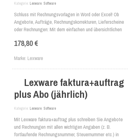
Kategorie
Lexware
,
Software
Schluss mit Rechnungsvorlagen in Word oder Excel! Ob
Angebote, Aufträge, Rechnungskorrekturen, Lieferscheine
oder Rechnungen: Mit dem einfachen und übersichtlichen
Rechnungsprogramm Lexware faktura+auftrag gelingen
178,80 €
Ihnen alle Aufgaben der Rechnungsstellung und
Angebotserstellung im Handumdrehen. Dank der
Marke
Lexware
Verknüpfung Ihrer Stammdaten mit allen wichtigen
Programmfunktionen verkürzen Sie zeitintensive
Arbeitsabläufe. Zudem unterstützen verschiedene
Lexware faktura+auftrag
Assistenten Sie dabei sich leicht zurechtzufinden. So
sparen Sie mit den Rechnungsprogramm von Lexware viel
plus Abo (jährlich)
Zeit bei der Angebots- und Rechnungsstellung in Ihrem
Unternehmen!
Kategorie
Lexware
,
Software
Mit Lexware faktura+auftrag plus schreiben Sie Angebote
und Rechnungen mit allen wichtigen Angaben (z. B.
fortlaufende Rechnungsnummer, Steuernummer etc.) in