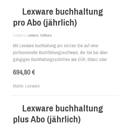
erledigen können.
Lexware buchhaltung
pro Abo (jährlich)
Kategorie
Lexware
,
Software
Mit Lexware buchhaltung pro setzen Sie auf eine
professionelle Buchführungssoftware, die Sie bei allen
gängigen Buchhaltungsschritten wie EÜR, Bilanz oder
Jahresabschluss unterstützt. Verwalten Sie mit nur einem
694,80 €
Buchhaltungsprogramm mehrere Firmen und arbeiten Sie
noch effizienter, denn in diesem Paket sind Lizenzen für
Marke
Lexware
drei Arbeitsplätze inklusive!
Lexware buchhaltung
plus Abo (jährlich)