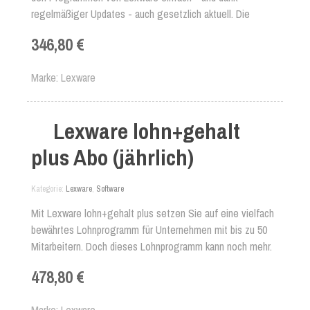
regelmäßiger Updates - auch gesetzlich aktuell. Die
Bedienung der Programme ist kinderleicht, sodass Sie sich
346,80 €
die Kosten für Steuerberater sparen können. Die
Lohnabrechnungsprogramme von Lexware führen Sie
Marke
Lexware
sicher durch die Abrechnungen Ihrer Mitarbeiter und
berechnen viele Abzüge, Zuschläge und Abgaben bereits
automatisch. Auch für Sonderformen, Beiträge zur
Lexware lohn+gehalt
Altersvorsorge oder die Abrechnung von Reisekosten
verfügt diese zuverlässige Lohnabrechnungssoftware über
plus Abo (jährlich)
hilfreiche Assistenten oder Zusatzmodule.
Kategorie
Lexware
,
Software
Mit Lexware lohn+gehalt plus setzen Sie auf eine vielfach
bewährtes Lohnprogramm für Unternehmen mit bis zu 50
Mitarbeitern. Doch dieses Lohnprogramm kann noch mehr.
Neben allen Funktionen der Basis-Variante nutzen Sie mit
478,80 €
Lexware lohn+gehalt plus weitere Komfortanwendungen,
wie etwa die Abrechnung von Kurzarbeit sowie ein