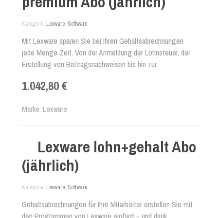
premium Abo (jährlich)
Kategorie
Lexware
,
Software
Mit Lexware sparen Sie bei Ihren Gehaltsabrechnungen
jede Menge Zeit. Von der Anmeldung der Lohnsteuer, der
Erstellung von Beitragsnachweisen bis hin zur
zeitsparenden Datenübermittlung an den Steuerberater
1.042,80 €
bzw. an das Finanzamt. So erstellen Sie in kürzester Zeit
die Entgeltbescheinigungen für Ihre Mitarbeiter inklusive
Marke
Lexware
aller benötigten Nachweise oder Bescheinigungen!
Kaufargumente
Lexware lohn+gehalt Abo
(jährlich)
Kategorie
Lexware
,
Software
Gehaltsabrechnungen für Ihre Mitarbeiter erstellen Sie mit
den Programmen von Lexware einfach - und dank