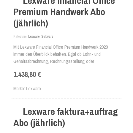
Lexware financial Office
Premium Handwerk Abo
(jährlich)
Kategorie
Lexware
,
Software
Mit Lexware Financial Office Premium Handwerk 2020
immer den Überblick behalten. Egal ob Lohn- und
Gehaltsabrechnung, Rechnungsstellung oder
Auftragsbearbeitung. Die Unternehmenssoftware hilft
1.438,80 €
Ihnen in allen Bereichen weiter.
Marke
Lexware
Lexware faktura+auftrag
Abo (jährlich)