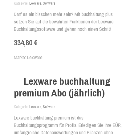
Kategorie
Lexware
,
Software
Darf es ein bisschen mehr sein? Mit buchhaltung plus
setzen Sie auf die bewährten Funktionen der Lexware
Buchhaltungssoftware und gehen noch einen Schritt
weiter. Erstellen Sie im Nu Ihre nächste EÜR oder Bilanz.
334,80 €
Profitieren Sie zusätzlich von vielen Extras, wie der
integrierten Kassenbuchfunktion, dem DATEV-
Marke
Lexware
Kontenzuordnungsmodul oder der Gratisinstallation auf
einem zweiten Rechner. Bringen Sie Ihr Rechnungswesen
mit diesem einfachen und sicheren Buchführungsprogramm
Lexware buchhaltung
auf Vordermann!
premium Abo (jährlich)
Kategorie
Lexware
,
Software
Lexware buchhaltung premium ist das
Buchhaltungsprogramm für Profis. Erledigen Sie Ihre EÜR,
umfangreiche Datenauswertungen und Bilanzen ohne