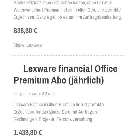
Soviel Effizienz kann sich sehen lassen, denn Lexware
Warenwirtschaft Premium liefert in allen Bereiche perfekte
Ergebnisse. Ganz egal, ob es um Ihre Auftragsbearbeitung,
Rechnungsstellung, Projektverwaltung oder um das 3-
838,80 €
stufigen Mahnwesen geht - mit Lexware Warenwirtschaft
Premium haben Sie einen Profi an Ihrer Seite.
Marke
Lexware
Lexware financial Office
Premium Abo (jährlich)
Kategorie
Lexware
,
Software
Lexware Financial Office Premium liefert perfekte
Ergebnisse für das ganze Büro mit Aufträgen,
Rechnungen, Projekte, Personalverwaltung,
Finanzbuchhaltung und vieles mehr.
1.438,80 €