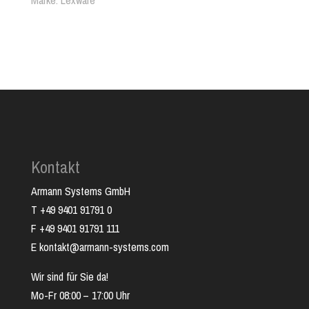
Marke
Lexware
maschinelles Bescheinigungswesen.
Kontakt
Armann Systems GmbH
T +49 9401 91791 0
F +49 9401 91791 111
E kontakt@armann-systems.com
Wir sind für Sie da!
Mo-Fr 08:00 – 17:00 Uhr