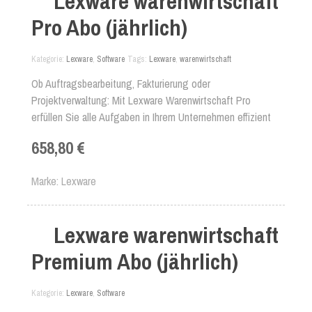
Lexware warenwirtschaft
Pro Abo (jährlich)
Kategorie
Lexware
,
Software
Tags
Lexware
,
warenwirtschaft
Ob Auftragsbearbeitung, Fakturierung oder
Projektverwaltung: Mit Lexware Warenwirtschaft Pro
erfüllen Sie alle Aufgaben in Ihrem Unternehmen effizient
und professionell. Und die ausstehenden Zahlungen Ihrer
658,80 €
Kunden bekommen Sie mit dem dreistufigen Mahnwesen
des Warenwirtschaftssystems perfekt in den Griff.
Marke
Lexware
Lexware warenwirtschaft
Premium Abo (jährlich)
Kategorie
Lexware
,
Software