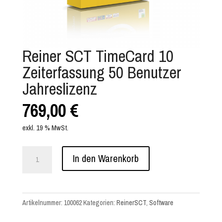
Reiner SCT TimeCard 10
Zeiterfassung 50 Benutzer
Jahreslizenz
769,00
€
exkl. 19 % MwSt.
Reiner
In den Warenkorb
SCT
TimeCard
10
Artikelnummer:
100062
Kategorien:
ReinerSCT
,
Software
Zeiterfassung
50