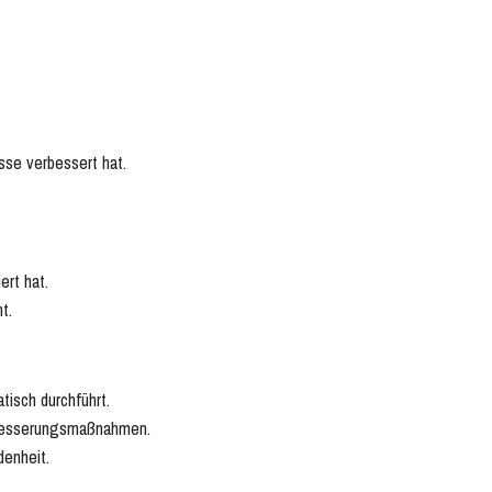
se verbessert hat.
rt hat.
t.
tisch durchführt.
rbesserungsmaßnahmen.
denheit.