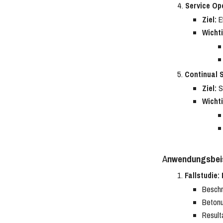
Service Op
Ziel:
Ef
Wicht
Continual 
Ziel:
St
Wicht
A
nwendungsbeis
Fallstudie:
Beschr
Betonu
Result