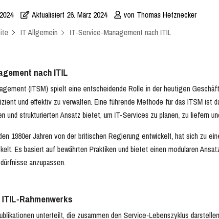
 2024
Aktualisiert
26. März 2024
von
Thomas Hetznecker
ite
IT Allgemein
IT-Service-Management nach ITIL
agement nach ITIL
gement (ITSM) spielt eine entscheidende Rolle in der heutigen Geschäftsw
izient und effektiv zu verwalten. Eine führende Methode für das ITSM ist da
ten und strukturierten Ansatz bietet, um IT-Services zu planen, zu liefern u
n den 1980er Jahren von der britischen Regierung entwickelt, hat sich zu 
lt. Es basiert auf bewährten Praktiken und bietet einen modularen Ansatz,
edürfnisse anzupassen.
 ITIL-Rahmenwerks
npublikationen unterteilt, die zusammen den Service-Lebenszyklus darstelle