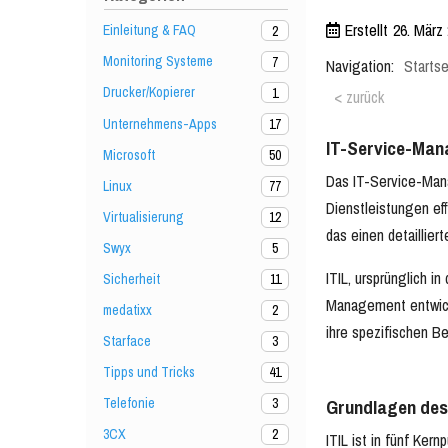
Erstellt
26. März
Einleitung & FAQ
2
Monitoring Systeme
7
Navigation:
Startse
Drucker/Kopierer
1
< zurück
Unternehmens-Apps
17
IT-Service-Man
Microsoft
50
Das IT-Service-Mana
Linux
77
Dienstleistungen eff
Virtualisierung
12
das einen detaillier
Swyx
5
ITIL, ursprünglich i
Sicherheit
11
Management entwicke
medatixx
2
ihre spezifischen B
Starface
3
Tipps und Tricks
41
Telefonie
3
Grundlagen des
3CX
2
ITIL ist in fünf Ker