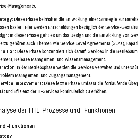
rvice-Managements.
ategy:
Diese Phase beinhaltet die Entwicklung einer Strategie zur Bereit
ssen basiert. Hier werden Entscheidungen bezüglich der Service-Gestaltun
sign:
In dieser Phase geht es um das Design und die Entwicklung von Serv
ierzu gehören auch Themen wie Service Level Agreements (SLAs), Kapaz
nsition:
Diese Phase konzentriert sich darauf, Services in die Betriebs
ement, Release Management und Wissensmanagement.
eration:
In der Betriebsphase werden die Services verwaltet und unterstütz
Problem Management und Zugangsmanagement.
Service Improvement:
Diese letzte Phase umfasst die fortlaufende Überp
ität und Effizienz der IT-Services kontinuierlich zu erhöhen.
Analyse der ITIL-Prozesse und -Funktionen
nd -Funktionen
rategy