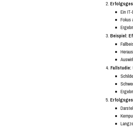
Erfolgsges
Ein IT
Fokus 
Ergebn
Beispiel: 
Fallbe
Heraus
Auswir
Fallstudie:
Schild
Schwer
Ergebn
Erfolgsges
Darste
Kernpu
Langze