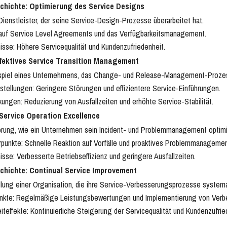
chichte: Optimierung des Service Designs
-Dienstleister, der seine Service-Design-Prozesse überarbeitet hat.
auf Service Level Agreements und das Verfügbarkeitsmanagement.
isse: Höhere Servicequalität und Kundenzufriedenheit.
Effektives Service Transition Management
ispiel eines Unternehmens, das Change- und Release-Management-Prozes
stellungen: Geringere Störungen und effizientere Service-Einführungen.
kungen: Reduzierung von Ausfallzeiten und erhöhte Service-Stabilität.
 Service Operation Excellence
erung, wie ein Unternehmen sein Incident- und Problemmanagement optimie
punkte: Schnelle Reaktion auf Vorfälle und proaktives Problemmanagemen
isse: Verbesserte Betriebseffizienz und geringere Ausfallzeiten.
chichte: Continual Service Improvement
llung einer Organisation, die ihre Service-Verbesserungsprozesse systema
nkte: Regelmäßige Leistungsbewertungen und Implementierung von Ve
iteffekte: Kontinuierliche Steigerung der Servicequalität und Kundenzufrie