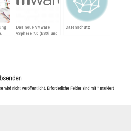
rung
Das neue VMware
Datenschutz
e.
vSphere 7.0 (ESXi und
vCenter) ist da!
e,
cs)
bsenden
 wird nicht veröffentlicht.
Erforderliche Felder sind mit
*
markiert