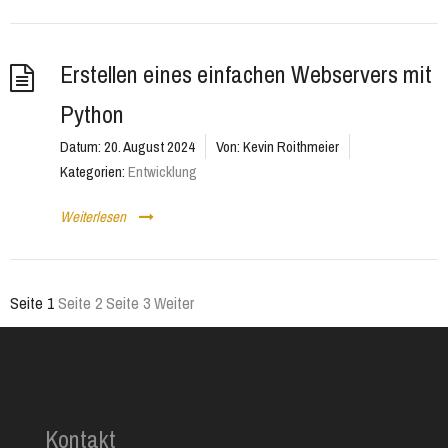
Erstellen eines einfachen Webservers mit
Python
Datum:
20. August 2024
Von:
Kevin Roithmeier
Kategorien:
Entwicklung
Weiterlesen
Seite
1
Seite
2
Seite
3
Weiter
Seitennummerierung
der
Beiträge
Kontakt