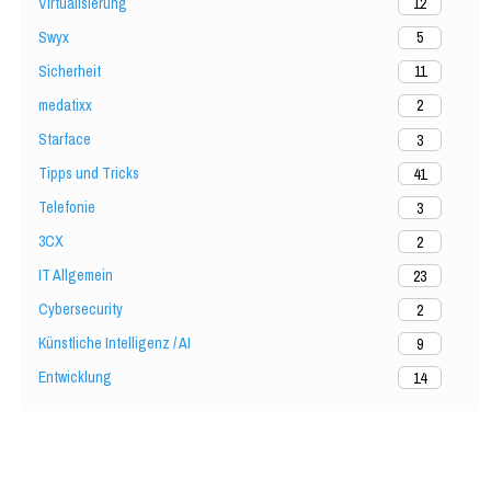
Virtualisierung
12
Swyx
5
Sicherheit
11
medatixx
2
Starface
3
Tipps und Tricks
41
Telefonie
3
3CX
2
IT Allgemein
23
Cybersecurity
2
Künstliche Intelligenz / AI
9
Entwicklung
14