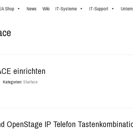
//A Shop
News
Wiki
IT-Systeme
IT-Support
Unter
ace
CE einrichten
Kategorien:
Starface
d OpenStage IP Telefon Tastenkombinatio