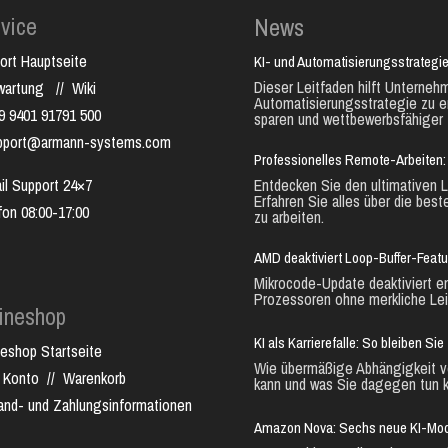
vice
News
ort Hauptseite
KI- und Automatisierungsstrategie
Dieser Leitfaden hilft Unternehm
nwartung
//
Wiki
Automatisierungsstrategie zu e
9 9401 91791 500
sparen und wettbewerbsfähiger 
pport@armann-systems.com
Professionelles Remote-Arbeiten: 
il Support 24×7
Entdecken Sie den ultimativen L
Erfahren Sie alles über die best
fon 08:00-17:00
zu arbeiten.
AMD deaktiviert Loop-Buffer-Feat
Mikrocode-Update deaktiviert e
Prozessoren ohne merkliche Lei
ineshop
KI als Karrierefalle: So bleiben S
neshop Startseite
Wie übermäßige Abhängigkeit vo
 Konto
//
Warenkorb
kann und was Sie dagegen tun k
and- und Zahlungsinformationen
Amazon Nova: Sechs neue KI-Mode