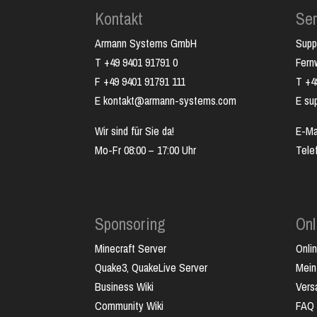
Kontakt
Ser
Armann Systems GmbH
Supp
T +49 9401 91791 0
Fer
F +49 9401 91791 111
T +4
E kontakt@armann-systems.com
E su
Wir sind für Sie da!
E-Ma
Mo-Fr 08:00 – 17:00 Uhr
Tele
Sponsoring
Onl
Minecraft Server
Onli
Quake3, QuakeLive Server
Mein
Business Wiki
Vers
Community Wiki
FAQ