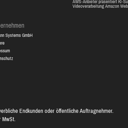
AWS-Anbieter präsentiert KI-Sui
Videoverarbeitung Amazon Web.
ternehmen
ann Systems GmbH
ere
essum
nschutz
werbliche Endkunden oder öffentliche Auftragnehmer.
er MwSt.