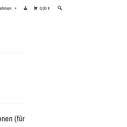
nehmen
0,00 €
nen (für