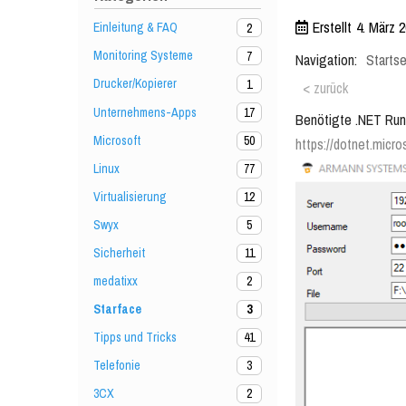
Erstellt
4. März 
Einleitung & FAQ
2
Monitoring Systeme
7
Navigation:
Startse
Drucker/Kopierer
1
< zurück
Unternehmens-Apps
17
Benötigte .NET Run
Microsoft
50
https://dotnet.micr
Linux
77
Virtualisierung
12
Swyx
5
Sicherheit
11
medatixx
2
Starface
3
Tipps und Tricks
41
Telefonie
3
3CX
2