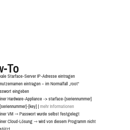
w-To
kale Starface-Server IP-Adresse eintragen
nutzernamen eintragen – im Normalfall „root“
sswort eingeben
iner Hardware-Appliance -> starface-[seriennummer]
[seriennummer]-[key] |
mehr Informationen
einer VM ⇾ Passwort wurde selbst festgelegt
einer Cloud-Lösung ⇾ wird von diesem Programm nicht
stützt