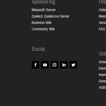
Sponsoring
Onl
Minecraft Server
Onli
Quake3, QuakeLive Server
Mein
Business Wiki
Vers
Community Wiki
FAQ
Social
Un
Arm
Karri
Impr
Date
AGB