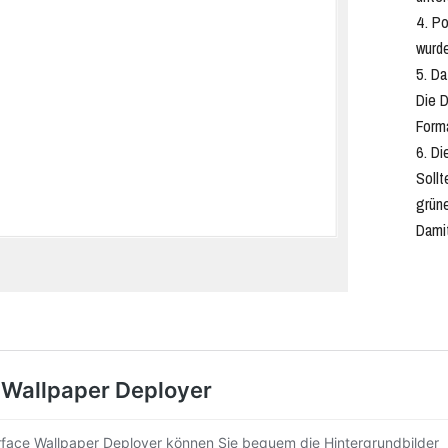
Po
wurd
Da
Die D
Forma
Di
Sollt
grün
Damit