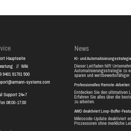
vice
News
ort Hauptseite
KI- und Automatisierungsstrategie
Dieser Leitfaden hilft Unternehm
nwartung
//
Wiki
Automatisierungsstrategie zu e
9 9401 91791 500
sparen und wettbewerbsfähiger 
pport@armann-systems.com
Professionelles Remote-Arbeiten: 
Entdecken Sie den ultimativen L
il Support 24×7
Erfahren Sie alles über die best
zu arbeiten.
fon 08:00-17:00
AMD deaktiviert Loop-Buffer-Feat
Mikrocode-Update deaktiviert e
Prozessoren ohne merkliche Lei