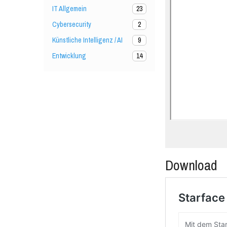
IT Allgemein
23
Cybersecurity
2
Künstliche Intelligenz / AI
9
Entwicklung
14
Download