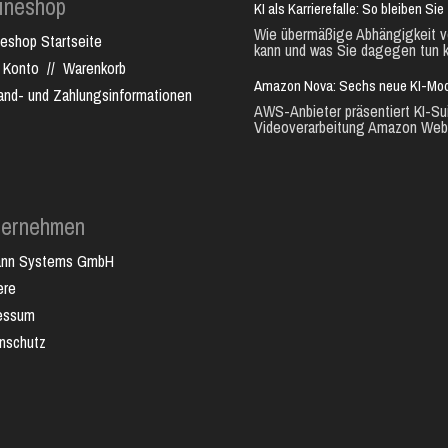
ineshop
KI als Karrierefalle: So bleiben S
Wie übermäßige Abhängigkeit vo
neshop Startseite
kann und was Sie dagegen tun k
 Konto
//
Warenkorb
Amazon Nova: Sechs neue KI-Mode
and- und Zahlungsinformationen
AWS-Anbieter präsentiert KI-Sui
Videoverarbeitung Amazon Web.
ternehmen
ann Systems GmbH
ere
essum
nschutz