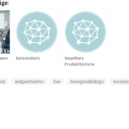
äge:
eams
Datenschutz
SwyxWare
Produkthistorie
atel
endgerättelefon
free
hintergrundbildlogo
kostenlo