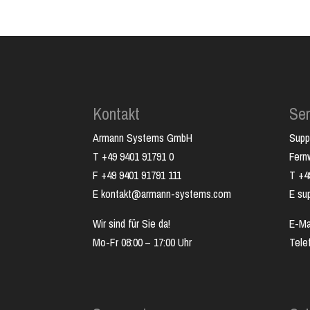
Kontakt
Ser
Armann Systems GmbH
Supp
T +49 9401 91791 0
Fer
F +49 9401 91791 111
T +4
E kontakt@armann-systems.com
E su
Wir sind für Sie da!
E-Ma
Mo-Fr 08:00 – 17:00 Uhr
Tele