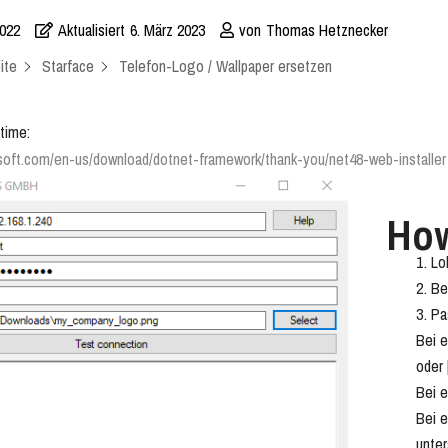
2022
Aktualisiert
6. März 2023
von
Thomas Hetznecker
ite
Starface
Telefon-Logo / Wallpaper ersetzen
time:
osoft.com/en-us/download/dotnet-framework/thank-you/net48-web-installer
Ho
Lo
Be
Pa
Bei e
oder 
Bei 
Bei 
unter