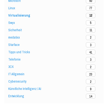
Microsoft
50
Linux
77
Virtualisierung
12
Swyx
5
Sicherheit
11
medatixx
2
Starface
3
Tipps und Tricks
41
Telefonie
3
3CX
2
IT Allgemein
23
Cybersecurity
2
Künstliche Intelligenz / AI
9
Entwicklung
14