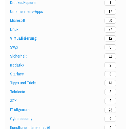
Drucker/Kopierer
1
Unternehmens-Apps
17
Microsoft
50
Linux
77
Virtualisierung
12
Swyx
5
Sicherheit
11
medatixx
2
Starface
3
Tipps und Tricks
41
Telefonie
3
3CX
2
IT Allgemein
23
Cybersecurity
2
Künstliche Intelligenz / AI
9