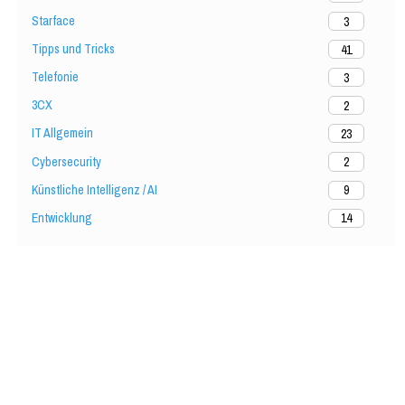
Starface
3
Tipps und Tricks
41
Telefonie
3
3CX
2
IT Allgemein
23
Cybersecurity
2
Künstliche Intelligenz / AI
9
Entwicklung
14