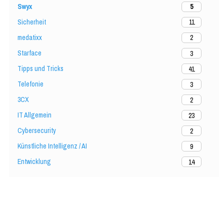
Swyx
5
Sicherheit
11
medatixx
2
Starface
3
Tipps und Tricks
41
Telefonie
3
3CX
2
IT Allgemein
23
Cybersecurity
2
Künstliche Intelligenz / AI
9
Entwicklung
14