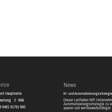
vice
News
ort Hauptseite
KI- und Automatisierungsstrategie
Dieser Leitfaden hilft Unternehm
nwartung
//
Wiki
Automatisierungsstrategie zu e
9 9401 91791 500
sparen und wettbewerbsfähiger 