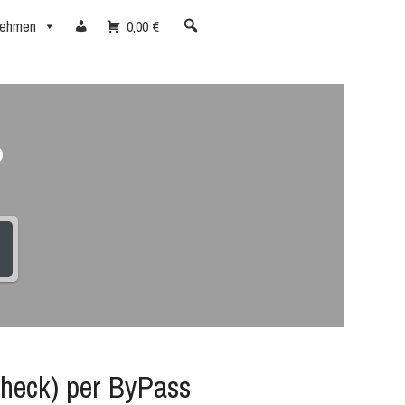
nehmen
0,00 €
?
heck) per ByPass