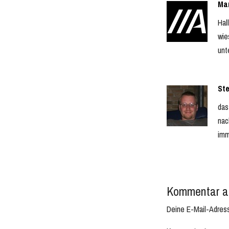
Ma
Hal
wie
unt
Ste
das
nac
imm
Kommentar a
Deine E-Mail-Adresse