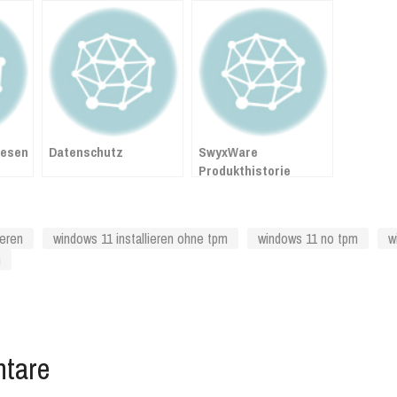
lesen
Datenschutz
SwyxWare
Produkthistorie
ieren
windows 11 installieren ohne tpm
windows 11 no tpm
w
m
tare