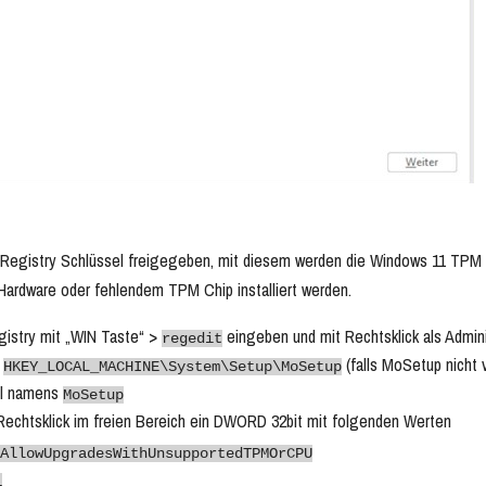
n Registry Schlüssel freigegeben, mit diesem werden die Windows 11 TPM
 Hardware oder fehlendem TPM Chip installiert werden.
gistry mit „WIN Taste“ >
eingeben und mit Rechtsklick als Admini
regedit
u
(falls MoSetup nicht 
HKEY_LOCAL_MACHINE\System\Setup\MoSetup
el namens
MoSetup
 Rechtsklick im freien Bereich ein DWORD 32bit mit folgenden Werten
AllowUpgradesWithUnsupportedTPMOrCPU
1