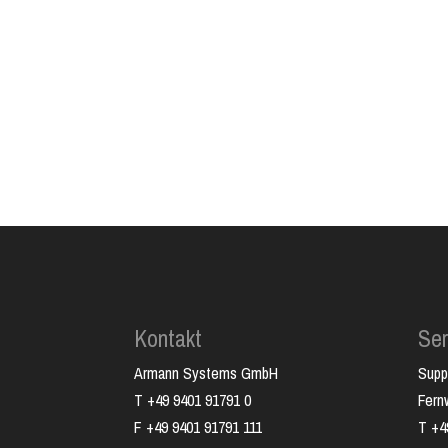
Kontakt
Ser
Armann Systems GmbH
Supp
T +49 9401 91791 0
Fer
F +49 9401 91791 111
T +4