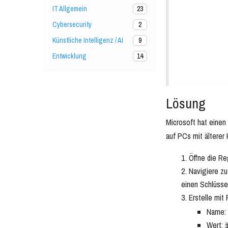
IT Allgemein
23
Cybersecurity
2
Künstliche Intelligenz / AI
9
Entwicklung
14
Lösung
Microsoft hat eine
auf PCs mit älterer
Öffne die Re
Navigiere z
einen Schlüss
Erstelle mit
Name:
Wert: