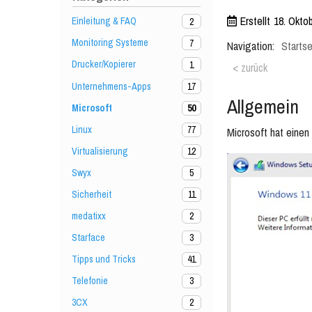
Erstellt
18. Okto
Einleitung & FAQ
2
Monitoring Systeme
7
Navigation:
Startse
Drucker/Kopierer
1
< zurück
Unternehmens-Apps
17
Allgemein
Microsoft
50
Linux
77
Microsoft hat eine
Virtualisierung
12
Swyx
5
Sicherheit
11
medatixx
2
Starface
3
Tipps und Tricks
41
Telefonie
3
3CX
2