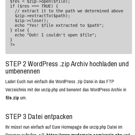
$res = $zip->open($file);

if ($res === TRUE) {

  // extract it to the path we determined above

  $zip->extractTo($path);

  $zip->close();

  echo "Yes! $file extracted to $path";

} else {

  echo "Doh! I couldn't open $file";

}

?>
STEP 2 WordPress .zip Archiv hochladen und
umbenennen
Ladet Euch nun einfach die WordPress .zip Datei in das FTP
Verzeichnis mit der unzip.php und benennt das WordPress Archiv in
file.zip
um.
STEP 3 Datei entpacken
Ihr müsst nun einfach auf Eure Homepage die unzip.php Datei im
Browser aufrufen, z.B.
https://www.mydomain.com/unzip.php
und