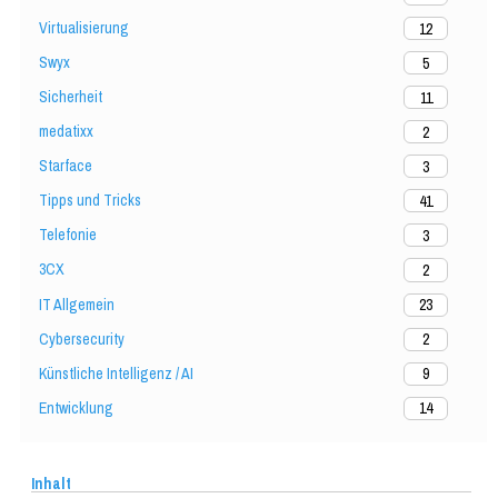
Virtualisierung
12
Swyx
5
Sicherheit
11
medatixx
2
Starface
3
Tipps und Tricks
41
Telefonie
3
3CX
2
IT Allgemein
23
Cybersecurity
2
Künstliche Intelligenz / AI
9
Entwicklung
14
Inhalt