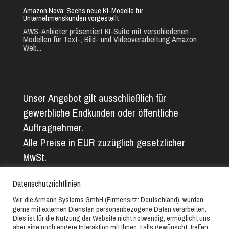
Amazon Nova: Sechs neue KI-Modelle für
Unternehmenskunden vorgestellt
AWS-Anbieter präsentiert KI-Suite mit verschiedenen
Modellen für Text-, Bild- und Videoverarbeitung Amazon
Web...
Unser Angebot gilt ausschließlich für
gewerbliche Endkunden oder öffentliche
Auftragnehmer.
Alle Preise in EUR zuzüglich gesetzlicher
MwSt.
Alle Angaben ohne Gewähr. Abbildungs- und
Datenschutzrichtlinien
Textfehler vorbehalten.
Wir, die Armann Systems GmbH (Firmensitz: Deutschland), würden
gerne mit externen Diensten personenbezogene Daten verarbeiten.
Copyright © 2019-2025 // Armann Systems GmbH // Alle
Dies ist für die Nutzung der Website nicht notwendig, ermöglicht uns
aber eine noch engere Interaktion mit Ihnen. Falls gewünscht, treffen