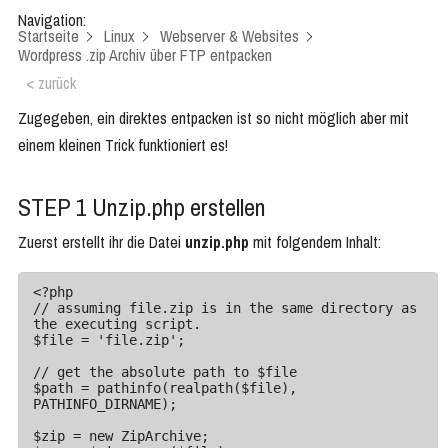
Navigation:
Startseite
Linux
Webserver & Websites
Wordpress .zip Archiv über FTP entpacken
< zurück
Zugegeben, ein direktes entpacken ist so nicht möglich aber mit
einem kleinen Trick funktioniert es!
STEP 1 Unzip.php erstellen
Zuerst erstellt ihr die Datei
unzip.php
mit folgendem Inhalt:
<?php

// assuming file.zip is in the same directory as 
the executing script.

$file = 'file.zip';

// get the absolute path to $file

$path = pathinfo(realpath($file), 
PATHINFO_DIRNAME);

$zip = new ZipArchive;
