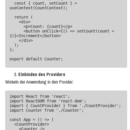
  const { count, setCount } = 
useContext(CountContext);

  return (

    <div>

      <p>Count: {count}</p>

      <button onClick={() => setCount(count + 
1)}>Increment</button>

    </div>

  );

};

export default Counter;
Einbinden des Providers
Wickeln der Anwendung in den Povider:
import React from 'react';

import ReactDOM from 'react-dom';

import { CountProvider } from './CountProvider';

import Counter from './Counter';

const App = () => (

  <CountProvider>

    <Counter />
