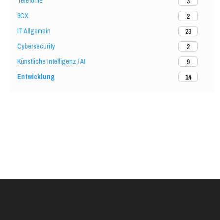
Telefonie
3
3CX
2
IT Allgemein
23
Cybersecurity
2
Künstliche Intelligenz / AI
9
Entwicklung
14