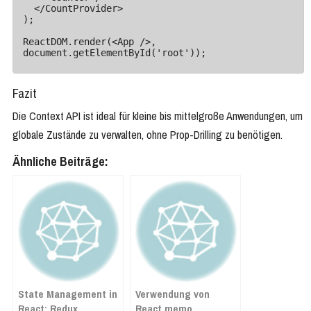
  </CountProvider>

);

ReactDOM.render(<App />, 
document.getElementById('root'));
Fazit
Die Context API ist ideal für kleine bis mittelgroße Anwendungen, um
globale Zustände zu verwalten, ohne Prop-Drilling zu benötigen.
Ähnliche Beiträge:
State Management in
Verwendung von
React: Redux
React.memo