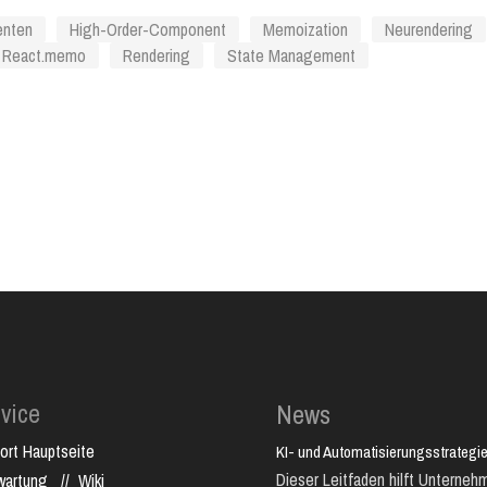
Lexware
enten
High-Order-Component
Memoization
Neurendering
React.memo
Rendering
State Management
vice
News
ort Hauptseite
KI- und Automatisierungsstrategie
Dieser Leitfaden hilft Unternehm
nwartung
//
Wiki