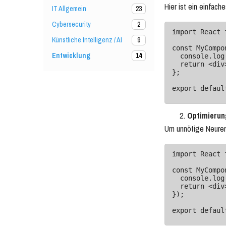
Hier ist ein einfac
IT Allgemein
23
Cybersecurity
2
import React 
Künstliche Intelligenz / AI
9
const MyCompo
Entwicklung
14
  console.log('Rendering MyComponent');

  return <div>{value}</div>;

};

export defaul
Optimierun
Um unnötige Neuren
import React 
const MyCompo
  console.log('Rendering MyComponent');

  return <div>{value}</div>;

});

export defaul