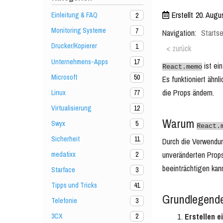
Erstellt
20. Augu
Einleitung & FAQ
2
Monitoring Systeme
7
Navigation:
Startse
Drucker/Kopierer
1
< zurück
Unternehmens-Apps
17
ist ei
React.memo
Microsoft
50
Es funktioniert ähnl
die Props ändern.
Linux
77
Virtualisierung
12
Warum
Swyx
5
React.
Sicherheit
11
Durch die Verwend
unveränderten Prop
medatixx
2
beeinträchtigen kan
Starface
3
Tipps und Tricks
41
Grundlegend
Telefonie
3
Erstellen 
3CX
2