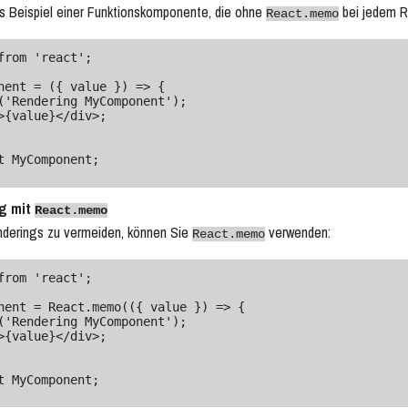
hes Beispiel einer Funktionskomponente, die ohne
bei jedem R
React.memo
from 'react';

nent = ({ value }) => {

t MyComponent;
g mit
React.memo
derings zu vermeiden, können Sie
verwenden:
React.memo
from 'react';

nent = React.memo(({ value }) => {

t MyComponent;