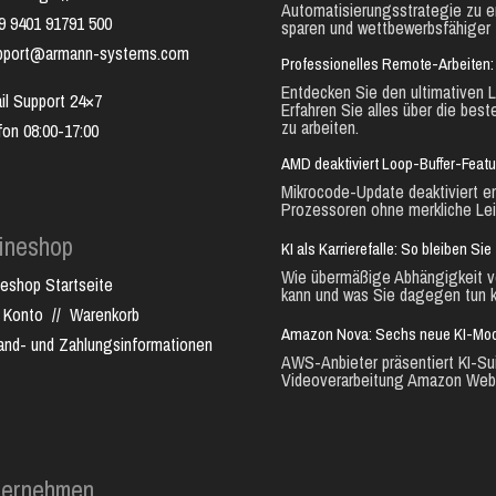
Automatisierungsstrategie zu e
9 9401 91791 500
sparen und wettbewerbsfähiger 
pport@armann-systems.com
Professionelles Remote-Arbeiten: 
Entdecken Sie den ultimativen L
il Support 24×7
Erfahren Sie alles über die best
zu arbeiten.
fon 08:00-17:00
AMD deaktiviert Loop-Buffer-Feat
Mikrocode-Update deaktiviert e
Prozessoren ohne merkliche Lei
ineshop
KI als Karrierefalle: So bleiben S
Wie übermäßige Abhängigkeit vo
neshop Startseite
kann und was Sie dagegen tun k
 Konto
//
Warenkorb
Amazon Nova: Sechs neue KI-Mode
and- und Zahlungsinformationen
AWS-Anbieter präsentiert KI-Sui
Videoverarbeitung Amazon Web.
ternehmen