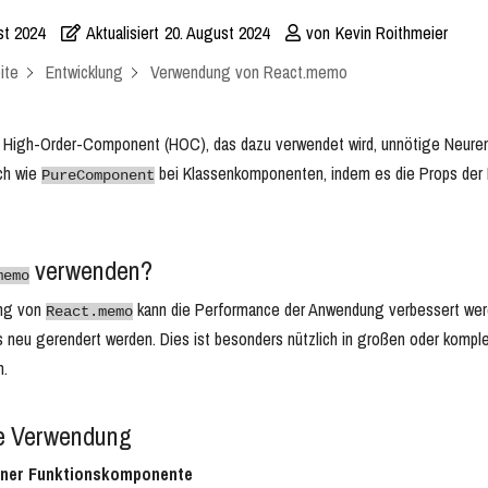
st 2024
Aktualisiert
20. August 2024
von
Kevin Roithmeier
ite
Entwicklung
Verwendung von React.memo
n High-Order-Component (HOC), das dazu verwendet wird, unnötige Neure
ich wie
bei Klassenkomponenten, indem es die Props der 
PureComponent
verwenden?
memo
ung von
kann die Performance der Anwendung verbessert werd
React.memo
s neu gerendert werden. Dies ist besonders nützlich in großen oder kom
n.
e Verwendung
einer Funktionskomponente