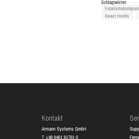
Schlagwörter:
Funktionskompon
React Hooks
Kontakt
Ser
Armann Systems GmbH
Supp
T +49 9401 91791 0
Fer